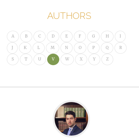
AUTHORS
A
B
C
D
E
F
G
H
I
J
K
L
M
N
O
P
Q
R
S
T
U
V
W
X
Y
Z