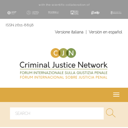
with the scientific collaboration of
ISSN 2611-8858
Versione italiana
|
Versión en español
Toggl
navig