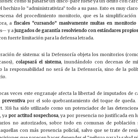
inciones: como si pasarse un disco-pare fuese ya un delito con cárc
el hechizo lo “administrativiza” todo a su paso. Esto es muy clar
escena del procedimiento monitorio, que es la simplificación 
hora, a
fiscales “cursando” masivamente multas en monitorio
os— y a
juzgados de garantía resolviendo con estándares propios
con fuerte limitación para la defensa letrada.
ración de sistema: si la Defensoría objeta los monitorios (com
casos),
colapsará el sistema
, inundándolo con decenas de mi
 la responsabilidad no será de la Defensoría, sino de la polí
rio.
cas veces este engranaje afecta la libertad de imputados de c
n preventiva
por el solo quebrantamiento del toque de queda. 
rt. 318 ha sido utilizado como un potenciador de las detencion
, ya
por actitud sospechosa
, ya por presencia no justificada en 
rarios no autorizados, sobre todo en comunas de población 
uellas con más presencia policial, salvo que se trate de resi
decisiones que parecen hacer depender el “peligro para la salud p