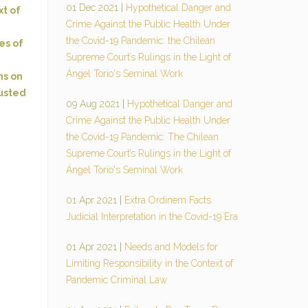
01 Dec 2021
|
Hypothetical Danger and
xt of
Crime Against the Public Health Under
the Covid-19 Pandemic: the Chilean
es of
Supreme Court’s Rulings in the Light of
Ángel Torío's Seminal Work
ns on
rusted
09 Aug 2021
|
Hypothetical Danger and
Crime Against the Public Health Under
the Covid-19 Pandemic: The Chilean
Supreme Court’s Rulings in the Light of
Ángel Torío's Seminal Work
01 Apr 2021
|
Extra Ordinem Facts.
Judicial Interpretation in the Covid-19 Era
01 Apr 2021
|
Needs and Models for
Limiting Responsibility in the Context of
Pandemic Criminal Law