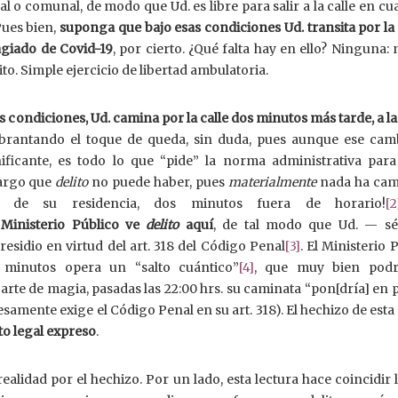
o comunal, de modo que Ud. es libre para salir a la calle en cu
Pues bien,
suponga que bajo esas condiciones Ud. transita por la 
tagiado de Covid-19
, por cierto. ¿Qué falta hay en ello? Ninguna: n
o. Simple ejercicio de libertad ambulatoria.
condiciones, Ud. camina por la calle dos minutos más tarde, a la
ebrantando el toque de queda, sin duda, pues aunque ese cam
ificante, es todo lo que “pide” la norma administrativa para
bargo que
delito
no puede haber, pues
materialmente
nada ha cam
do de su residencia, dos minutos fuera de horario!
[2
 Ministerio Público ve
delito
aquí
, de tal modo que Ud. — s
esidio en virtud del art. 318 del Código Penal
[3]
. El Ministerio 
minutos opera un “salto cuántico”
[4]
, que muy bien pod
or arte de magia, pasadas las 22:00 hrs. su caminata “pon[dría] en 
resamente exige el Código Penal en su art. 318). El hechizo de est
to legal expreso
.
alidad por el hechizo. Por un lado, esta lectura hace coincidir l