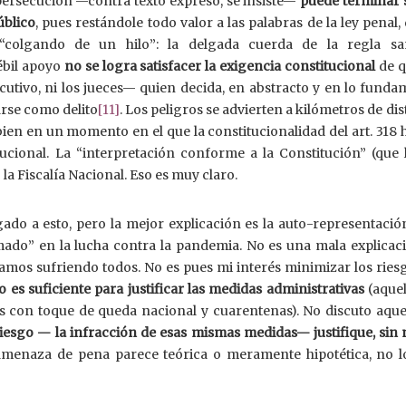
e persecución —contra texto expreso, se insiste—
puede terminar 
úblico
, pues restándole todo valor a las palabras de la ley penal, 
“colgando de un hilo”: la delgada cuerda de la regla san
ébil apoyo
no se logra satisfacer la exigencia constitucional
de q
utivo, ni los jueces— quien decida, en abstracto y en lo funda
arse como delito
[11]
. Los peligros se advierten a kilómetros de dis
ien en un momento en el que la constitucionalidad del art. 318 
ucional. La “interpretación conforme a la Constitución” (que 
 la Fiscalía Nacional. Eso es muy claro.
ado a esto, pero la mejor explicación es la auto-representació
ado” en la lucha contra la pandemia. No es una mala explicaci
stamos sufriendo todos. No es pues mi interés minimizar los ries
o es suficiente para justificar las medidas administrativas
(aquel
 con toque de queda nacional y cuarentenas). No discuto aque
esgo — la infracción de esas mismas medidas— justifique, sin 
 amenaza de pena parece teórica o meramente hipotética, no lo