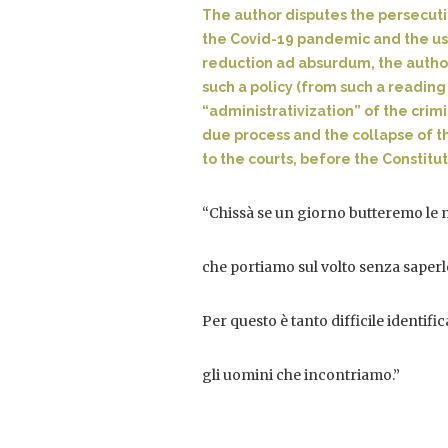
The author disputes the persecutio
the Covid-19 pandemic and the use
reduction ad absurdum, the author
such a policy (from such a reading 
“administrativization” of the crimi
due process and the collapse of th
to the courts, before the Constitut
“Chissà se un giorno butteremo le
che portiamo sul volto senza saperl
Per questo è tanto difficile identifi
gli uomini che incontriamo.”