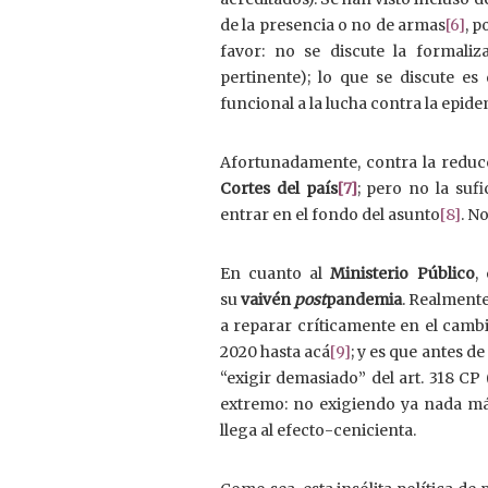
de la presencia o no de armas
[6]
, 
favor: no se discute la formaliz
pertinente); lo que se discute es
funcional a la lucha contra la epide
Afortunadamente, contra la reducc
Cortes del país
[7]
; pero no la suf
entrar en el fondo del asunto
[8]
. N
En cuanto al
Ministerio Público
,
su
vaivén
post
pandemia
. Realment
a reparar críticamente en el cambi
2020 hasta acá
[9]
; y es que antes d
“exigir demasiado” del art. 318 CP
extremo: no exigiendo ya nada más
llega al efecto-cenicienta.