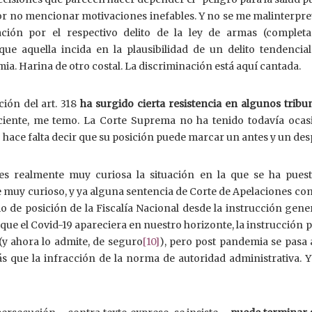
por no mencionar motivaciones inefables. Y no se me malinterpre
ación por el respectivo delito de la ley de armas (complet
 que aquella incida en la plausibilidad de un delito tendencia
mia. Harina de otro costal. La discriminación está aquí cantada.
ión del art. 318
ha surgido cierta resistencia en algunos tribu
iciente, me temo. La Corte Suprema no ha tenido todavía ocas
o hace falta decir que su posición puede marcar un antes y un de
 es realmente muy curiosa la situación en la que se ha pues
e muy curioso, y ya alguna sentencia de Corte de Apelaciones c
o de posición de la Fiscalía Nacional desde la instrucción gene
e que el Covid-19 apareciera en nuestro horizonte, la instrucción 
 (y ahora lo admite, de seguro
[10]
), pero post pandemia se pasa 
 que la infracción de la norma de autoridad administrativa. Y 