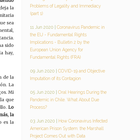
siendo
Problems of Legality and Immediacy
deja la
(part 1)
itaria
ue sea
11 Jun 2020
|
Coronavirus Pandemic in
mental,
the EU - Fundamental Rights
tancia.
Implications - Bulletin 2 by the
ha sido
European Union Agency for
la hay,
Fundamental Rights (FRA)
09 Jun 2020
|
COVID-19 and Objective
n de la
Imputation of its Contagion
ón. La
gos. Mi
05 Jun 2020
|
Oral Hearings During the
la que
Pandemic in Chile. What About Due
llo.
Lo
Process?
más, la
03 Jun 2020
|
How Coronavirus Infected
 es la
American Prison System: the Marshall
Project Comes Out with Data