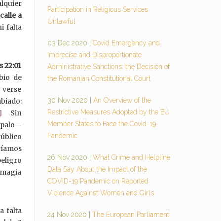
alquier
Participation in Religious Services
calle a
Unlawful
i falta
03 Dec 2020
|
Covid Emergency and
Imprecise and Disproportionate
s 22:01
Administrative Sanctions: the Decision of
bio de
the Romanian Constitutional Court
 verse
30 Nov 2020
|
An Overview of the
biado:
Restrictive Measures Adopted by the EU
]
Sin
Member States to Face the Covid-19
épalo—
Pandemic
Público
ríamos
26 Nov 2020
|
What Crime and Helpline
peligro
Data Say About the Impact of the
a magia
COVID-19 Pandemic on Reported
Violence Against Women and Girls
a falta
24 Nov 2020
|
The European Parliament