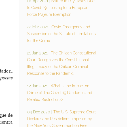
01 Apr 2021
|
Failure to Pay Taxes Due
to Covid-19: Looking for a European
Force Majeure Exemption
22 Mar 2021
|
Covid Emergency and
Suspension of the Statute of Limitations
for the Crime
21 Jan 2021
|
The Chilean Constitutional
Court Recognizes the Constitutional
Illegitimacy of the Chilean Criminal
adori,
Response to the Pandemic
 poetas
12 Jan 2021
|
What Is the Impact on
Crime of The Covid-19 Pandemic and
Related Restrictions?
04 Dec 2020
|
The U.S. Supreme Court
que de
Declares the Restrictions Imposed by
uentra
the New York Government on Free