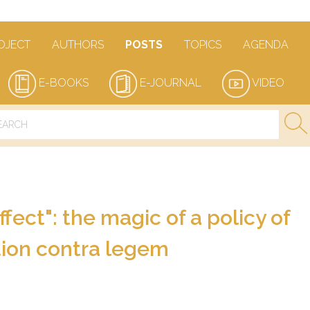
OJECT
AUTHORS
POSTS
TOPICS
AGENDA
E-BOOKS
E-JOURNAL
VIDEO
fect": the magic of a policy of
tion contra legem