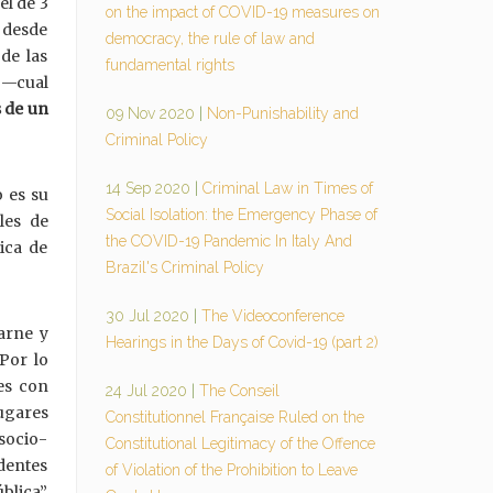
el de 3
on the impact of COVID-19 measures on
o desde
democracy, the rule of law and
de las
fundamental rights
—cual
 de un
09 Nov 2020
|
Non-Punishability and
Criminal Policy
14 Sep 2020
|
Criminal Law in Times of
o es su
Social Isolation: the Emergency Phase of
les de
the COVID-19 Pandemic In Italy And
tica de
Brazil's Criminal Policy
30 Jul 2020
|
The Videoconference
arne y
Hearings in the Days of Covid-19 (part 2)
Por lo
es con
24 Jul 2020
|
The Conseil
lugares
Constitutionnel Française Ruled on the
socio-
Constitutional Legitimacy of the Offence
dentes
of Violation of the Prohibition to Leave
ública”