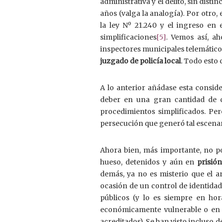
administrativa y el delito, sin dist
años (valga la analogía). Por otro, 
la ley Nº 21.240 y el ingreso en 
simplificaciones
[5]
. Vemos así, a
inspectores municipales telemátic
juzgado de policía local
. Todo esto 
A lo anterior añádase esta conside
deber en una gran cantidad de 
procedimientos simplificados. Pero
persecución que generó tal escena
Ahora bien, más importante, no po
hueso, detenidos y aún en
prisió
demás, ya no es misterio que el a
ocasión de un control de identidad
públicos (y lo es siempre en ho
económicamente vulnerable o en aq
acreditados). Se han visto incluso 