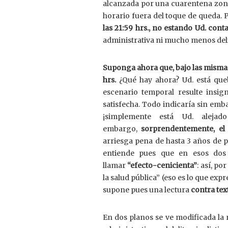
alcanzada por una cuarentena zonal 
horario fuera del toque de queda. 
las 21:59 hrs., no estando Ud. con
administrativa ni mucho menos delit
Suponga ahora que, bajo las mismas 
hrs.
¿Qué hay ahora? Ud. está qu
escenario temporal resulte insign
satisfecha. Todo indicaría sin em
¡simplemente está Ud. aleja
embargo,
sorprendentemente, el
arriesga pena de hasta 3 años de pr
entiende pues que en esos dos 
llamar
“efecto-cenicienta”
: así, p
la salud pública” (eso es lo que exp
supone pues una lectura
contra tex
En dos planos se ve modificada la re