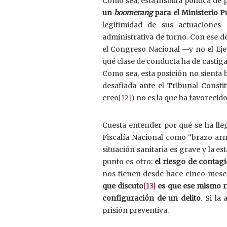
Como sea, esta insólita política d
un
boomerang
para el Ministerio P
legitimidad de sus actuaciones 
administrativa de turno. Con ese d
el Congreso Nacional —y no el Ejec
qué clase de conducta ha de castig
Como sea, esta posición no sienta b
desafiada ante el Tribunal Constit
creo
[12]
) no es la que ha favorecido
Cuesta entender por qué se ha lleg
Fiscalía Nacional como “brazo arm
situación sanitaria es grave y la e
punto es otro:
el riesgo de contagi
nos tienen desde hace cinco meses
que discuto
[13]
es que
ese mismo ri
configuración de un delito
. Si la
prisión preventiva.