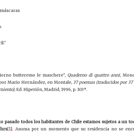
s máscaras
o.
il.”
giorno butteremo le maschere”,
Quaderno di quattro anni
, Mond
a por Mario Hernández, en Montale,
37 poemas (traducidos por 37
imiento)
, Ed. Hiperión, Madrid, 1996, p. 103*.
o pasado todos los habitantes de Chile estamos sujetos a un to
 hrs
[1]
. Asuma por un momento que su residencia no se enc