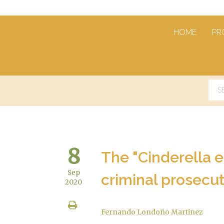
HOME
PR
8
The "Cinderella ef
Sep
criminal prosecu
2020
Fernando Londoño Martinez