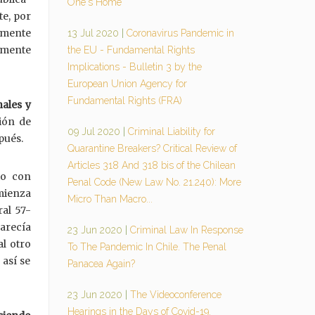
One's Home
te, por
amente
13 Jul 2020
|
Coronavirus Pandemic in
lmente
the EU - Fundamental Rights
Implications - Bulletin 3 by the
European Union Agency for
Fundamental Rights (FRA)
nales y
ión de
09 Jul 2020
|
Criminal Liability for
spués.
Quarantine Breakers? Critical Review of
Articles 318 And 318 bis of the Chilean
to con
Penal Code (New Law No. 21.240): More
omienza
Micro Than Macro...
ral 57-
parecía
23 Jun 2020
|
Criminal Law In Response
al otro
To The Pandemic In Chile. The Penal
así se
Panacea Again?
23 Jun 2020
|
The Videoconference
Hearings in the Days of Covid-19.