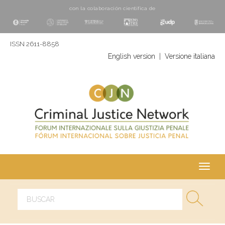
con la colaboración cientí­fica de
ISSN 2611-8858
English version
|
Versione italiana
Toggl
navig