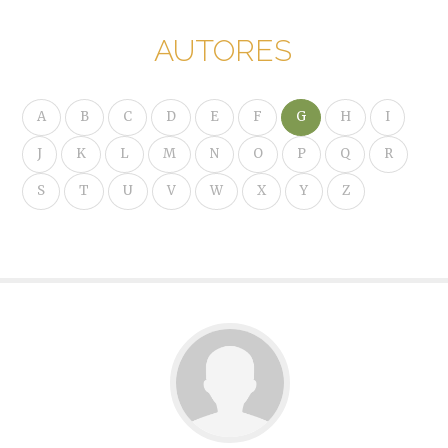
AUTORES
A
B
C
D
E
F
G
H
I
J
K
L
M
N
O
P
Q
R
S
T
U
V
W
X
Y
Z