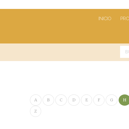
INICIO
PR
A
B
C
D
E
F
G
H
Z