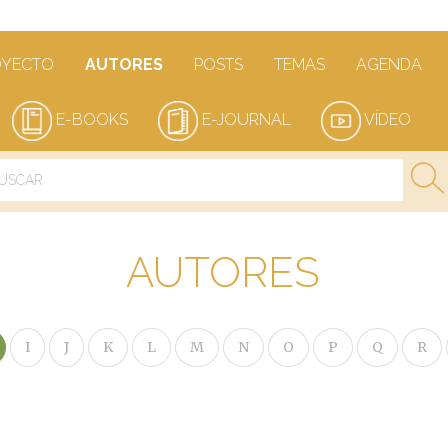
OYECTO
AUTORES
POSTS
TEMAS
AGENDA
E-BOOKS
E-JOURNAL
VÍDEO
AUTORES
I
J
K
L
M
N
O
P
Q
R