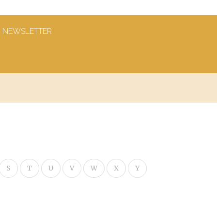
NEWSLETTER
S
T
U
V
W
X
Y