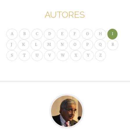
AUTORES
A
B
C
D
E
F
G
H
I
J
K
L
M
N
O
P
Q
R
S
T
U
V
W
X
Y
Z