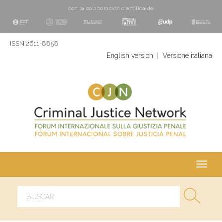
con la colaboración cientí­fica de
ISSN 2611-8858
English version
|
Versione italiana
Toggl
navig