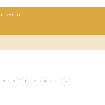
NEWSLETTER
S
T
U
V
W
X
Y