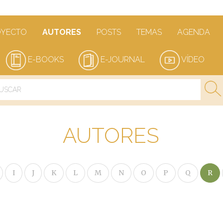
OYECTO
AUTORES
POSTS
TEMAS
AGENDA
E-BOOKS
E-JOURNAL
VÍDEO
AUTORES
I
J
K
L
M
N
O
P
Q
R