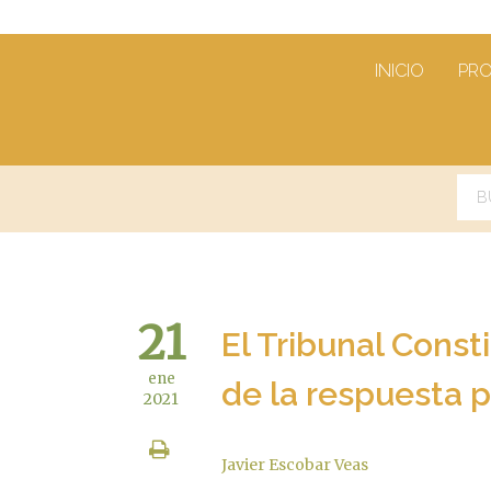
INICIO
PR
21
El Tribunal Const
ene
de la respuesta 
2021
Javier Escobar Veas