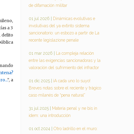
de difamación militar
01 jul 2026
|
Dinámicas evolutivas e
hileno,
involutivas del ya extinto sistema
ías a 3
sancionatorio: un esbozo a partir de La
 delito
recente legislazione penale
pública
01 mar 2026
|
La compleja relación
entre las exigencias sancionadoras y la
rnando
valoración del sufrimiento del infractor
entena?
o...
”, a
01 dic 2025
|
¡A cada uno lo suyo!
Breves notas sobre el reciente y trágico
caso milanés de “pena natural”
31 jul 2025
|
Materia penal y ne bis in
idem: una introducción
01 oct 2024
|
Otro ladrillo en el muro: