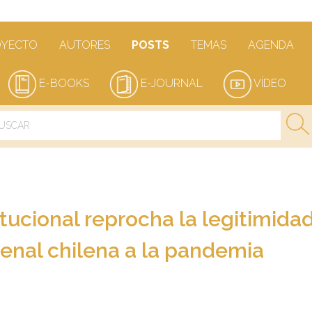
OYECTO
AUTORES
POSTS
TEMAS
AGENDA
E-BOOKS
E-JOURNAL
VÍDEO
itucional reprocha la legitimida
penal chilena a la pandemia