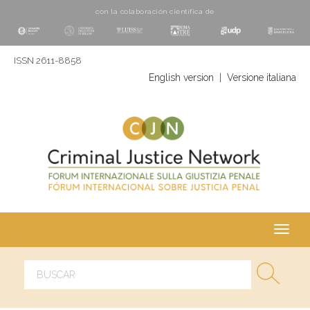
con la colaboración cientí­fica de
ISSN 2611-8858
English version
|
Versione italiana
Toggl
navig