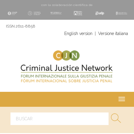
con la colaboración cientí­fica de
ISSN 2611-8858
English version
|
Versione italiana
Toggl
navig