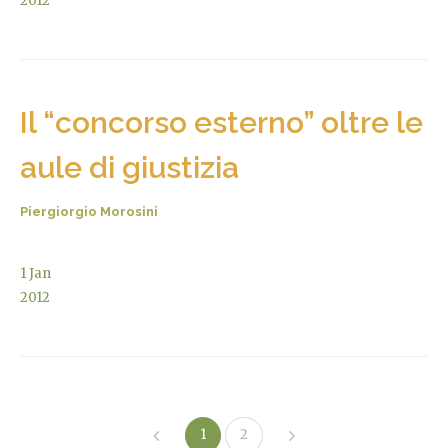
2012
Il “concorso esterno” oltre le
aule di giustizia
Piergiorgio Morosini
1
Jan
2012
1
2