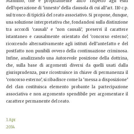
Mannino, che è propriamente ‘altro’ rispetto agli esiti
dell’operazione di ‘innesto’ della clausola di cui all’art. 110 c.p.
sul tronco di tipicità del reato associativo. Si propone, dunque,
una soluzione interpretativa che, fondandosi sulla distinzione
tra accordi ‘causali’ e ‘non causali’, preservi il carattere
istantaneo e causalmente orientato del ‘concorso esterno’,
ricorrendo alternativamente agli istituti dell’antefatto e del
postfatto non punibili ovvero della continuazione criminosa.
Infine, analizzando una Autorevole posizione della dottrina,
che, sulla base di argomenti diversi da quelli usati dalla
giurisprudenza, pure ricostruisce in chiave di permanenza il
‘concorso esterno’, si ribadisce come la ‘messa a disposizione’
del clan costituisca elemento probante la partecipazione
associativa e non argomento spendibile per argomentare il
carattere permanente del reato.
1
Apr
2014