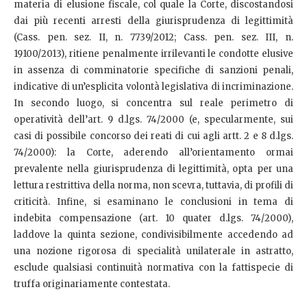
materia di elusione fiscale, col quale la Corte, discostandosi
dai più recenti arresti della giurisprudenza di legittimità
(Cass. pen. sez. II, n. 7739/2012; Cass. pen. sez. III, n.
19100/2013), ritiene penalmente irrilevanti le condotte elusive
in assenza di comminatorie specifiche di sanzioni penali,
indicative di un’esplicita volontà legislativa di incriminazione.
In secondo luogo, si concentra sul reale perimetro di
operatività dell’art. 9 d.lgs. 74/2000 (e, specularmente, sui
casi di possibile concorso dei reati di cui agli artt. 2 e 8 d.lgs.
74/2000): la Corte, aderendo all’orientamento ormai
prevalente nella giurisprudenza di legittimità, opta per una
lettura restrittiva della norma, non scevra, tuttavia, di profili di
criticità. Infine, si esaminano le conclusioni in tema di
indebita compensazione (art. 10 quater d.lgs. 74/2000),
laddove la quinta sezione, condivisibilmente accedendo ad
una nozione rigorosa di specialità unilaterale in astratto,
esclude qualsiasi continuità normativa con la fattispecie di
truffa originariamente contestata.