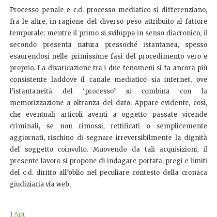
Processo penale e c.d. processo mediatico si differenziano,
fra le altre, in ragione del diverso peso attribuito al fattore
temporale: mentre il primo si sviluppa in senso diacronico, il
secondo presenta natura pressoché istantanea, spesso
esaurendosi nelle primissime fasi del procedimento vero e
proprio. La divaricazione tra i due fenomeni si fa ancora più
consistente laddove il canale mediatico sia internet, ove
l’istantaneità del ‘processo’ si combina con la
memorizzazione a oltranza del dato. Appare evidente, così,
che eventuali articoli aventi a oggetto passate vicende
criminali, se non rimossi, rettificati o semplicemente
aggiornati, rischino di segnare irreversibilmente la dignità
del soggetto coinvolto. Muovendo da tali acquisizioni, il
presente lavoro si propone di indagare portata, pregi e limiti
del c.d. diritto all’oblio nel peculiare contesto della cronaca
giudiziaria via web.
1
Apr