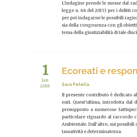
L’indagine prende le mosse dal rad
legge n. 68 del 2015) per i delitti c
per poi indagarne le possibili ragio
sia della congruenza con gli obiettiv
tema della giustiziabilità di tale di
1
Ecoreati e respon
Jan
Sara Petella
2018
Il presente contributo è dedicato al
enti. Quest’ultima, introdotta dal d
presupposto a numerose fattispecie 
particolare riguardo al raccordo c
Ambientale. Dall’altro, sui possibil
tassatività e determinatezza.