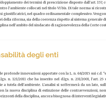
doppiamento dei termini di prescrizione disposto dall’art. 157,
ontro l’ambiente collocati nel titolo VI bis. Di tale norma si ricost
ni giustificatrici, nel quadro ordinamentale complessivo. Vengono q
i della riforma, sia della coerenza rispetto al sistema generale di 
sciplina nell’ambito del sindacato di ragionevolezza della Corte cos
sabilità degli enti
le profonde innovazioni apportate con la L. n. 68/2015 sui c.d. “ec
.lgs. n. 121/2011 che ha inserito nel d.lgs. n. 231/2001, l’art. 2
a tutela dell’ambiente. L’analisi si soffermerà da un lato, sull
on la nuova disciplina di estinzione delle contravvenzioni, no
i orizzonti della disciplina, ancora bisognosa di interventi legisl