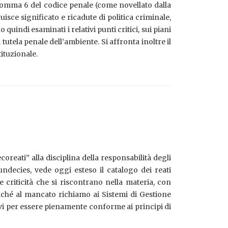
 comma 6 del codice penale (come novellato dalla
ruisce significato e ricadute di politica criminale,
uindi esaminati i relativi punti critici, sui piani
tutela penale dell’ambiente. Si affronta inoltre il
tituzionale.
oreati” alla disciplina della responsabilità degli
5 undecies, vede oggi esteso il catalogo dei reati
e criticità che si riscontrano nella materia, con
nché al mancato richiamo ai Sistemi di Gestione
ativi per essere pienamente conforme ai principi di