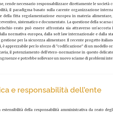
ne, rende necessario responsabilizzare direttamente le società c
bilità, il paradigma basato sulla carente organizzazione interna
ce della fitta regolamentazione europea in materia alimentare, s
eventivo, sistematico e documentato. La questione della scarsa d
ischio-reato può essere affrontata sia attraverso un’accorta i
ti dalla normativa europea, dalla soft law internazionale e dalla
 gestione per la sicurezza alimentare. Il recente progetto italian
, è apprezzabile per lo sforzo di “codificazione” di un modello 
Tuttavia, il potenziamento dell’etero-normazione in questo delicat
gruenze e potrebbe sollevare un nuovo sciame di problemi inter
tica e responsabilità dell’ente
estensibilità della responsabilità amministrativa da reato degli en