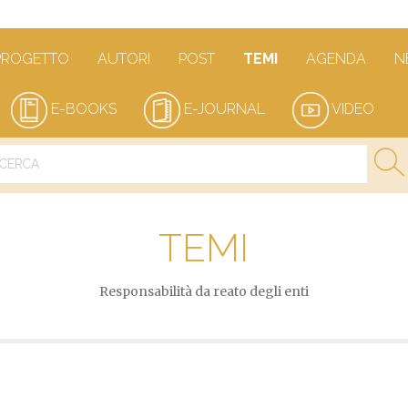
PROGETTO
AUTORI
POST
TEMI
AGENDA
N
E-BOOKS
E-JOURNAL
VIDEO
TEMI
Responsabilità da reato degli enti