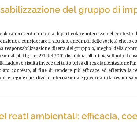
sabilizzazione del gruppo di im
li rappresenta un tema di particolare interesse nel contesto del
pensione a considerare il gruppo, ancor più delle società che l
a responsabilizzazione diretta del gruppo o, meglio, della control
nali, il d.lgs. n. 231 del 2001 disciplina, all’art. 4, soltanto il 
lia, laddove risulta invece del tutto priva di regolamentazione l’ip
olato contesto, al fine di rendere più efficace ed effettiva la 
le regole che a livello internazionale governano la responsabili
ei reati ambientali: efficacia, c