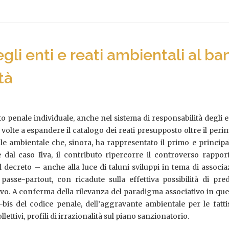
gli enti e reati ambientali al ba
tà
to penale individuale, anche nel sistema di responsabilità degli ent
lte a espandere il catalogo dei reati presupposto oltre il perime
ale ambientale che, sinora, ha rappresentato il primo e principa
al caso Ilva, il contributo ripercorre il controverso rapporto 
l decreto – anche alla luce di taluni sviluppi in tema di associ
passe-partout, con ricadute sulla effettiva possibilità di pr
ivo. A conferma della rilevanza del paradigma associativo in quest
-bis del codice penale, dell’aggravante ambientale per le fattisp
lettivi, profili di irrazionalità sul piano sanzionatorio.