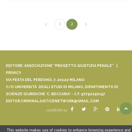
1
2
EDITORE: ASSOCIAZIONE “PROGETTO GIUSTIZIA PENALE” |
PRIVACY
VIA FESTA DEL PERDONO, 7, 20122 MILANO
C/O UNIVERSITÀ DEGLI STUDI DI MILANO, DIPARTIMENTO DI
SCIENZE GIURIDICHE 'C. BECCARIA' - C.F. 97792250157
EDITOR.CRIMINALJUSTICENETWORK@GMAIL.COM
condividi su
This website makes use of cookies to enhance browsing experience and