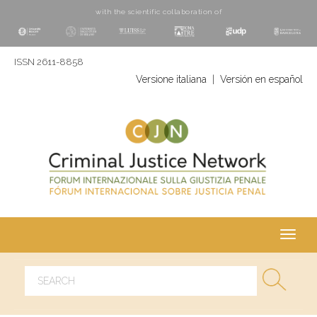
with the scientific collaboration of
ISSN 2611-8858
Versione italiana
|
Versión en español
Toggl
navig