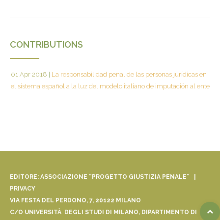
CONTRIBUTIONS
01 Apr 2018
|
La responsabilidad penal de las personas jurídicas en
el sistema español a la luz del modelo italiano de imputación al ente
EDITORE: ASSOCIAZIONE “PROGETTO GIUSTIZIA PENALE” |
PRIVACY
VIA FESTA DEL PERDONO, 7, 20122 MILANO
C/O UNIVERSITÀ DEGLI STUDI DI MILANO, DIPARTIMENTO DI