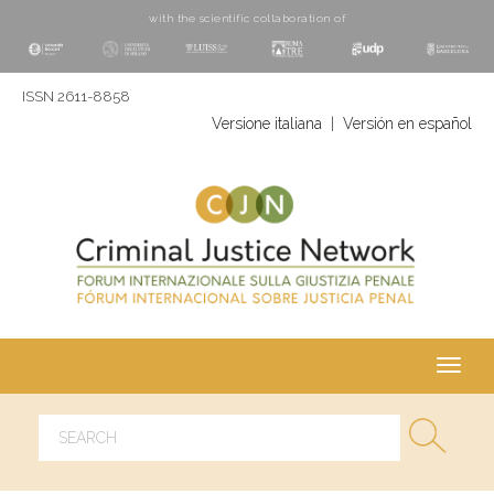
with the scientific collaboration of
ISSN 2611-8858
Versione italiana
|
Versión en español
Toggl
navig