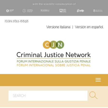
with the scientific collaboration of
ISSN 2611-8858
Versione italiana
|
Versión en español
Toggl
navig