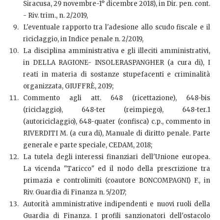
Siracusa, 29 novembre-1° dicembre 2018), in Dir. pen. cont.
- Riv. trim., n. 2/2019,
L'eventuale rapporto tra l'adesione allo scudo fiscale e il
riciclaggio, in Indice penale n. 2/2019,
La disciplina amministrativa e gli illeciti amministrativi,
in DELLA RAGIONE- INSOLERASPANGHER (a cura di), I
reati in materia di sostanze stupefacenti e criminalità
organizzata, GIUFFRÈ, 2019;
Commento agli att. 648 (ricettazione), 648-bis
(riciclaggio), 648-ter (reimpiego), 648-ter.1
(autoriciclaggio), 648-quater (confisca) c.p., commento in
RIVERDITI M. (a cura di), Manuale di diritto penale. Parte
generale e parte speciale, CEDAM, 2018;
La tutela degli interessi finanziari dell'Unione europea.
La vicenda "Taricco" ed il nodo della prescrizione tra
primazia e controlimiti (coautore BONCOMPAGNI) F., in
Riv. Guardia di Finanza n. 5/2017;
Autorità amministrative indipendenti e nuovi ruoli della
Guardia di Finanza. I profili sanzionatori dell'ostacolo