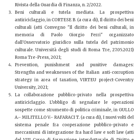
Rivista della Guardia di Finanza, n. 2/2022.
Beni culturali e tutela mediata. La prospettiva
antiriciclaggio, in CORTESE B. (a cura di), Il diritto dei beni
culturali (atti Convegno "Il diritto dei beni culturali, in
memoria di Paolo Giorgio Ferri" organizzato
dall'Osservatorio giuridico sulla tutela del patrimonio
culturale. Università degli studi di Roma Tre, 27.05.2021)
Roma Tre-Press, 2021;
Prevention, punishment and punitive damages:
Strengths and weaknesses of the Italian anti-corruption
strategy in area of taxation, VIRTEU project-Coventry
University, 2021;
La collaborazione pubblico-privato nella prospettiva
antiriciclaggio. L’obbligo di segnalare le operazioni
sospette come strumento di politica criminale, in GULLO
A.– MILITELLO V.– RAFARACI T. (a cura di), I nuovi volti del
sistema penale fra cooperazione pubblico-privato e
meccanismi di integrazione fra hard law e soft law (atti
del VIII Corso di formazione interdottorale di Diritto e