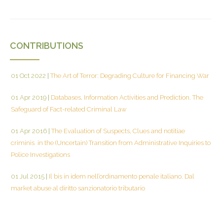
CONTRIBUTIONS
01 Oct 2022
|
The Art of Terror: Degrading Culture for Financing War
01 Apr 2019
|
Databases, Information Activities and Prediction. The
Safeguard of Fact-related Criminal Law
01 Apr 2016
|
The Evaluation of Suspects, Clues and notitiae
criminis in the (Uncertain) Transition from Administrative Inquiries to
Police Investigations
01 Jul 2015
|
Il bis in idem nell’ordinamento penale italiano. Dal
market abuse al diritto sanzionatorio tributario