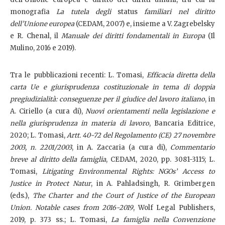
monografia
La tutela degli
status
familiari nel diritto
dell’Unione europea
(CEDAM, 2007) e, insieme a V. Zagrebelsky
e R. Chenal, il
Manuale dei diritti fondamentali in Europa
(Il
Mulino, 2016 e 2019).
Tra le pubblicazioni recenti: L. Tomasi,
Efficacia diretta della
carta Ue e giurisprudenza costituzionale in tema di doppia
pregiudizialità: conseguenze per il giudice del lavoro italiano
, in
A. Ciriello (a cura di),
Nuovi orientamenti nella legislazione e
nella giurisprudenza in materia di lavoro
, Bancaria Editrice,
2020; L. Tomasi,
Artt. 40-72 del Regolamento (CE) 27 novembre
2003, n. 2201/2003
, in A. Zaccaria (a cura di),
Commentario
breve al diritto della famiglia
, CEDAM, 2020, pp. 3081-3115; L.
Tomasi,
Litigating Environmental Rights: NGOs’ Access to
Justice in Protect Natur
, in A. Pahladsingh, R. Grimbergen
(eds.),
The Charter and the Court of Justice of the European
Union. Notable cases from 2016-2019
, Wolf Legal Publishers,
2019, p. 373 ss.; L. Tomasi,
La famiglia nella Convenzione