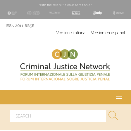
with the scientific collaboration of
ISSN 2611-8858
Versione italiana
|
Versión en español
Toggl
navig