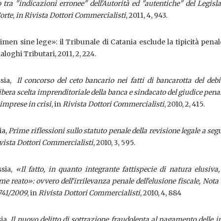
 tra "indicazioni erronee" dell'Autorità ed "autentiche" del Legisla
orte
,
in Rivista Dottori Commercialisti
, 2011, 4, 943.
men sine lege»: il Tribunale di Catania esclude la tipicità penal
aloghi Tributari, 2011, 2, 224.
ssia,
Il concorso del ceto bancario nei fatti di bancarotta del debit
 libera scelta imprenditoriale della banca e sindacato del giudice penal
 imprese in crisi
, in
Rivista Dottori Commercialisti
, 2010, 2, 415.
ia,
Prime riflessioni sullo statuto penale della revisione legale a segu
vista Dottori Commercialisti
, 2010, 3, 595.
ssia,
«Il fatto, in quanto integrante fattispecie di natura elusiva
me reato»: ovvero dell'irrilevanza penale dell'elusione fiscale, Nota 
2741/2009
, in
Rivista Dottori Commercialisti
, 2010, 4, 884
sia,
Il nuovo delitto di sottrazione fraudolenta al pagamento delle 