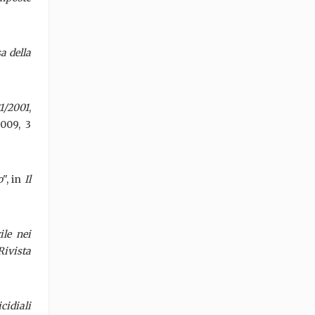
a della
31/2001
,
2009, 3
o
", in
Il
ile nei
Rivista
cidiali