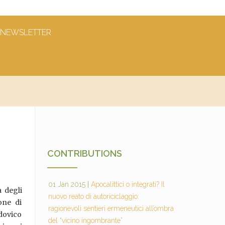
NEWSLETTER
CONTRIBUTIONS
01 Jan 2015
|
Apocalittici o integrati? Il
à degli
nuovo reato di autoriciclaggio:
ione di
ragionevoli sentieri ermeneutici all’ombra
dovico
del “vicino ingombrante”