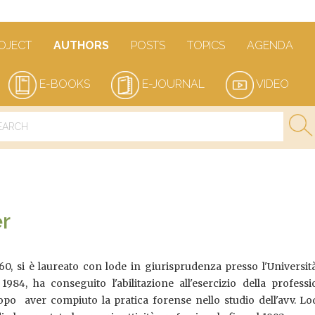
OJECT
AUTHORS
POSTS
TOPICS
AGENDA
E-BOOKS
E-JOURNAL
VIDEO
r
0, si è laureato con lode in giurisprudenza presso l'Universit
1984, ha conseguito l'abilitazione all'esercizio della profess
opo aver compiuto la pratica forense nello studio dell'avv. Lo