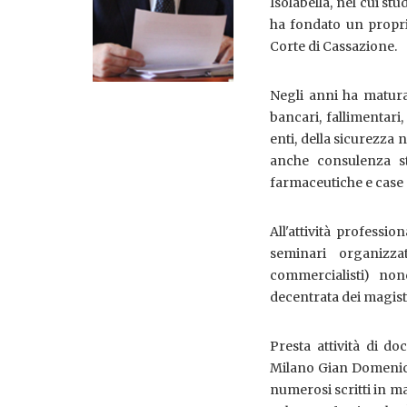
Isolabella, nel cui stu
ha fondato un proprio
Corte di Cassazione.
Negli anni ha matura
bancari, fallimentari
enti, della sicurezza
anche consulenza st
farmaceutiche e case 
All'attività professi
seminari organizza
commercialisti) no
decentrata dei magistr
Presta attività di d
Milano Gian Domenico
numerosi scritti in mat