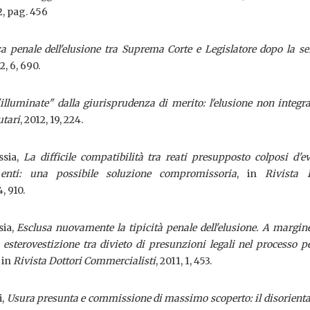
 2, pag. 456
a penale dell'elusione tra Suprema Corte e Legislatore dopo la s
2, 6, 690.
lluminate" dalla giurisprudenza di merito: l'elusione non integr
utari
, 2012, 19, 224.
ssia,
La difficile compatibilità tra reati presupposto colposi d'e
i enti: una possibile soluzione compromissoria
, in
Rivista 
4, 910.
sia,
Esclusa nuovamente la tipicità penale dell'elusione. A margin
esterovestizione tra divieto di presunzioni legali nel processo p
, in
Rivista Dottori Commercialisti
, 2011, 1, 453.
i,
Usura presunta e commissione di massimo scoperto: il disorien