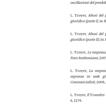
oscillazioni del pendol
L. Troyer,
Abusi del 
giuridico (parte I),
in
R
L. Troyer,
Abusi del 
giuridico (parte II)
, in
L. Troyer,
Le responsab
Foro Ambrosiano
, 2007
L. Troyer,
La respons
espresse in sede giu
Commercialisti
, 2006, 
L. Troyer,
Il
Transfer
6, 1279 .