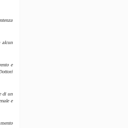
entenza
a alcun
vento e
Dottori
e di un
enale e
tamento