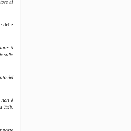
tore al
e delle
ore: il
e sulle
ito del
, non è
a Trib.
imposte