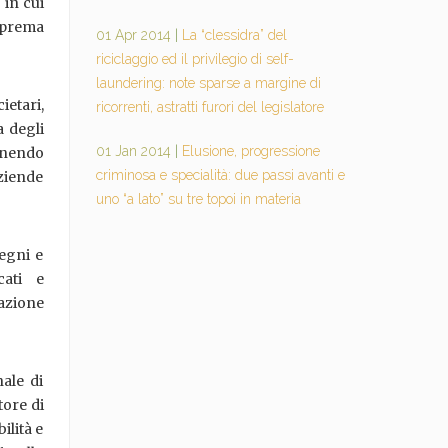
 in cui
suprema
01 Apr 2014
|
La “clessidra” del
riciclaggio ed il privilegio di self-
laundering: note sparse a margine di
ietari,
ricorrenti, astratti furori del legislatore
a degli
01 Jan 2014
|
Elusione, progressione
ornendo
criminosa e specialità: due passi avanti e
ziende
uno “a lato” su tre topoi in materia
vegni e
cati e
azione
ale di
tore di
ilità e