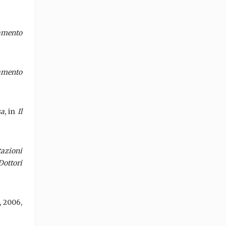
namento
namento
sa
, in
Il
tazioni
Dottori
, 2006,