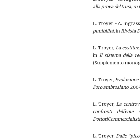
alla prova del trust
,
in 
L. Troyer - A. Ingrass
punibilità
, in
Rivista 
L. Troyer,
La costituz
in
Il sistema della re
(Supplemento monogra
L. Troyer,
Evoluzione 
Foro ambrosiano
, 2009
L. Troyer,
La controve
confronti dell'ente 
Dottori
Commercialist
L. Troyer,
Dalle "picc