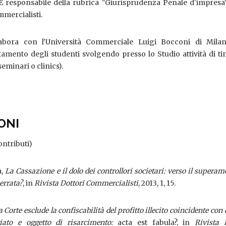
 È responsabile della rubrica "Giurisprudenza Penale d'impresa
mmercialisti.
abora con l'Università Commerciale Luigi Bocconi di Milan
mento degli studenti svolgendo presso lo Studio attività di ti
seminari o clinics).
ONI
contributi)
a,
La Cassazione e il dolo dei controllori societari: verso il superam
errata?
, in
Rivista Dottori Commercialisti
, 2013, 1, 15.
Corte esclude la confiscabilità del profitto illecito coincidente con
iato e oggetto di risarcimento:
acta est fabula?, in
Rivista 