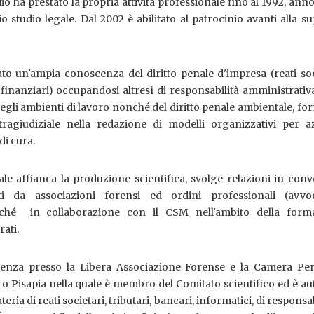
dio ha prestato la propria attività professionale fino al 1992, anno
 studio legale. Dal 2002 è abilitato al patrocinio avanti alla 
to un'ampia conoscenza del diritto penale d'impresa (reati soc
, finanziari) occupandosi altresì di responsabilità amministrativ
 negli ambienti di lavoro nonché del diritto penale ambientale, f
ragiudiziale nella redazione di modelli organizzativi per a
di cura.
onale affianca la produzione scientifica, svolge relazioni in con
ti da associazioni forensi ed ordini professionali (avvo
nché in collaborazione con il CSM nell'ambito della form
ati.
ocenza presso la Libera Associazione Forense e la Camera Pen
 Pisapia nella quale è membro del Comitato scientifico ed è au
eria di reati societari, tributari, bancari, informatici, di responsab