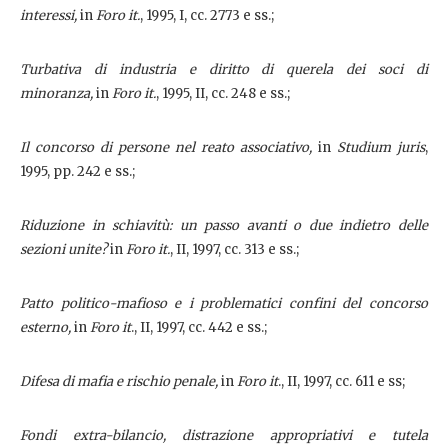
interessi,
in
Foro it.
, 1995, I, cc. 2773 e ss.;
Turbativa di industria e diritto di querela dei soci di
minoranza,
in
Foro it.
, 1995, II, cc. 248 e ss.;
Il concorso di persone nel reato associativo,
in
Studium juris
,
1995, pp. 242 e ss.;
Riduzione in schiavitù: un passo avanti o due indietro delle
sezioni unite?
in
Foro it.
, II, 1997, cc. 313 e ss.;
Patto politico-mafioso e i problematici confini del concorso
esterno,
in
Foro it
., II, 1997, cc. 442 e ss.;
Difesa di mafia e rischio penale,
in
Foro it
., II, 1997, cc. 611 e ss;
Fondi extra-bilancio, distrazione appropriativi e tutela