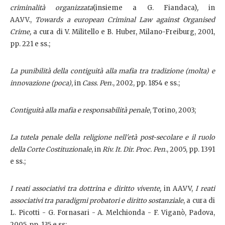
criminalità organizzata
(insieme a G. Fiandaca)
,
in
AA.VV.,
Towards a european Criminal Law against Organised
Crime,
a cura di V. Militello e B. Huber, Milano-Freiburg, 2001,
pp. 221 e ss.;
La punibilità della contiguità alla mafia tra tradizione (molta) e
innovazione (poca)
, in
Cass. Pen
., 2002, pp. 1854 e ss.;
Contiguità alla mafia e responsabilità penale
, Torino, 2003;
La tutela penale della religione nell'età post-secolare e il ruolo
della Corte Costituzionale
, in
Riv. It. Dir. Proc. Pen
., 2005, pp. 1391
e ss.;
I reati associativi tra dottrina e diritto vivente,
in AA.VV,
I reati
associativi tra paradigmi probatori e diritto sostanziale
, a cura di
L. Picotti - G. Fornasari - A. Melchionda - F. Viganò, Padova,
2005, pp. 135 e ss;