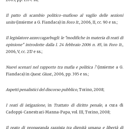
Il patto di scambio politico-mafioso al vaglio delle sezioni
unite
(insieme a G. Fiandaca) in
Foro It.,
2006, II, cc. 90 e ss.;
Il legislatore azzeccagarbugli: le "modifiche in materia di reati di
opinione" introdotte dalla l. 24 febbraio 2006 n. 85
, in
Foro It
.,
2006, V, cc. 217 e ss.;
Nuovi scenari nel rapporto tra mafia e politica ?
(insieme a G.
Fiandaca) in
Quest. Giust
., 2006, pp. 395 e ss.;
Aspetti penalistici del discorso pubblico
, Torino, 2008;
I reati di istigazione
, in
Trattato di diritto penale
, a cura di
Cadoppi-Canestrari-Manna-Papa, vol. III, Torino, 2008;
Il reato di propaganda razzista tra dignità umana e libertà di