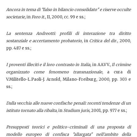
Ancora in tema di "falso in bilancio consolidato" e riserve occulte
societarie,
in
Foro it.
, II, 2000, cc. 99 e ss.;
La sentenza Andreotti: profili di interazione tra diritto
sostanziale e accertamento probatorio,
in
Critica del dir
., 2000,
pp. 487 e ss.;
I proventi illeciti e il loro contrasto in Italia,
in AA.VV.,
Il crimine
organizzato come fenomeno transnazionale
, a cura di
V.Militello-L.Paoli-J. Arnold, Milano-Freiburg, 2000, pp. 303 e
ss.;
Dalla vecchia alle nuove confische penali: recenti tendenze di un
istituto tornato alla ribalta
, in
Studium juris
, 2001, pp. 977 e ss.;
Presupposti teorici e politico-criminali di una proposta di
modello europeo di confisca "allargata" nell'ambito della