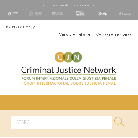
with the scientific collaboration of
ISSN 2611-8858
Versione italiana
|
Versión en español
Toggl
navig