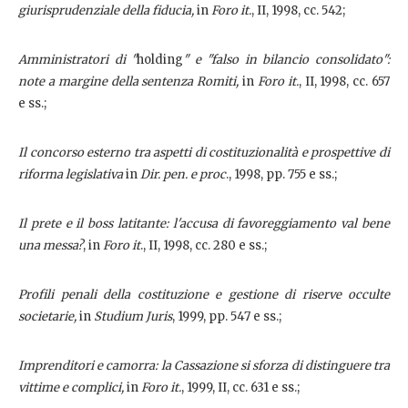
giurisprudenziale della fiducia,
in
Foro it.
, II, 1998, cc. 542;
Amministratori di "
holding
" e "falso in bilancio consolidato":
note a margine della sentenza Romiti,
in
Foro it.
, II, 1998, cc. 657
e ss.;
Il concorso esterno tra aspetti di costituzionalità e prospettive di
riforma legislativa
in
Dir. pen. e proc
., 1998, pp. 755 e ss.;
Il prete e il boss latitante: l'accusa di favoreggiamento val bene
una messa?
, in
Foro it
., II, 1998, cc. 280 e ss.;
Profili penali della costituzione e gestione di riserve occulte
societarie,
in
Studium Juris
, 1999, pp. 547 e ss.;
Imprenditori e camorra: la Cassazione si sforza di distinguere tra
vittime e complici,
in
Foro it.
, 1999, II, cc. 631 e ss.;