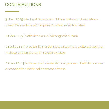
CONTRIBUTIONS
31 Dec 2025
|
Archival Scraps: Insights on Mafia and Association-
based Crimes from a (Forgotten?) Late-Fascist Maxi-Trial
01 Jan 2015
|
Mafie straniere e ‘Ndrangheta al nord
01 Jul 2013
|
Verso la riforma del reato di scambio elettorale politico-
mafioso: andiamo avanti, ma con giudizio
01 Jan 2011
|
Sulla requisitoria del P.G. nel processo Dell’Utri: un vero
e proprio atto di fede nel concorso esterno