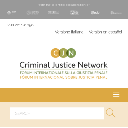
with the scientific collaboration of
ISSN 2611-8858
Versione italiana
|
Versión en español
Toggl
navig