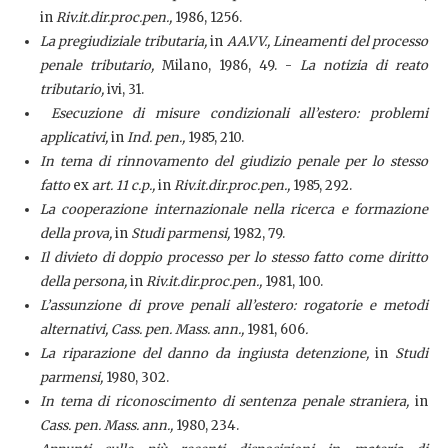
in
Riv.it.dir.proc.pen.,
1986, 1256.
La pregiudiziale tributaria,
in
AA.VV., Lineamenti del processo
penale tributario,
Milano, 1986, 49. -
La notizia di reato
tributario,
ivi, 31.
Esecuzione di misure condizionali all’estero: problemi
applicativi,
in
Ind. pen.,
1985, 210.
In tema di rinnovamento del giudizio penale per lo stesso
fatto
ex
art. 11 c.p.,
in
Riv.it.dir.proc.pen.,
1985, 292.
La cooperazione internazionale nella ricerca e formazione
della prova,
in
Studi parmensi,
1982, 79.
Il divieto di doppio processo per lo stesso fatto come diritto
della persona,
in
Riv.it.dir.proc.pen.,
1981, 100.
L’assunzione di prove penali all’estero: rogatorie e metodi
alternativi, Cass. pen. Mass. ann.,
1981, 606
.
La riparazione del danno da ingiusta detenzione,
in
Studi
parmensi,
1980, 302.
In tema di riconoscimento di sentenza penale straniera,
in
Cass. pen. Mass. ann.,
1980, 234.