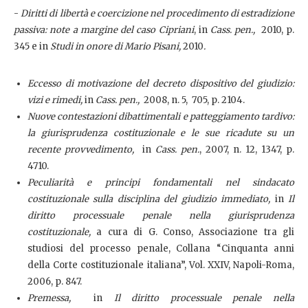
-
Diritti di libertà e coercizione nel procedimento di estradizione
passiva: note a margine del caso Cipriani
, in
Cass. pen.,
2010, p.
345 e in
Studi in onore di Mario Pisani,
2010
.
Eccesso di motivazione del decreto dispositivo del giudizio:
vizi e rimedi,
in
Cass. pen.,
2008, n. 5, 705, p. 2104.
Nuove contestazioni dibattimentali e patteggiamento tardivo:
la giurisprudenza costituzionale e le sue ricadute su un
recente provvedimento,
in
Cass. pen.
, 2007, n. 12, 1347, p.
4710.
Peculiarità e principi fondamentali nel sindacato
costituzionale sulla disciplina del giudizio immediato,
in
Il
diritto processuale penale nella giurisprudenza
costituzionale,
a cura di G. Conso, Associazione tra gli
studiosi del processo penale, Collana “Cinquanta anni
della Corte costituzionale italiana”, Vol. XXIV, Napoli-Roma,
2006, p. 847.
Premessa,
in
Il diritto processuale penale nella