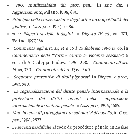
voce
Inutilizzabilità (dir. proc. pen.)
, in
Enc. dir., I
Aggiornamento
, Milano, 1998, 690.
Principio della conservazione degli atti e incompatibilità del
giudice
, in
Cass. pen.
, 1997, p. 584
voce
Riapertura delle indagini,
in
Digesto IV ed.,
vol. XII,
Torino, 1997, 166.
Commento agli artt. 13, 14 e 15 l. 16 febbraio 1996 n. 66,
in
Commentario delle “Norme contro la violenza sessuale”,
a
cura di A. Cadoppi,
Padova, 1996, 298. -
Commento all’art.
16,
ivi, 330.
- Commento all’art. 17,
ivi, 340.
Sequestro preventivo di titoli pignorati,
in
Dir.pen. e proc.,
1995, 580.
La regionalizzazione del diritto penale internazionale e la
protezione dei diritti umani nella cooperazione
internazionale in materia penale,
in
Cass. pen.,
1994, 1685.
Note in tema di patteggiamento sui motivi di appello,
in
Cass.
pen.,
1994, 2577.
Le recenti modifiche al
code de procédure pénale, in
La fase