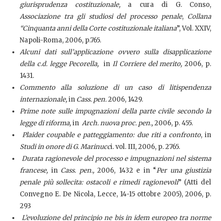
giurisprudenza costituzionale,
a cura di G. Conso,
Associazione tra gli studiosi del processo penale
,
Collana
“Cinquanta anni della Corte costituzionale italiana
”, Vol. XXIV,
Napoli-Roma, 2006, p.765.
Alcuni dati sull’applicazione ovvero sulla disapplicazione
della c.d. legge Pecorella,
in
Il Corriere del merito,
2006, p.
1431.
Commento alla soluzione di un caso di litispendenza
internazionale,
in
Cass. pen.
2006, 1429.
Prime note sulle impugnazioni della parte civile secondo la
legge di riforma,
in
Arch. nuova proc. pen.,
2006, p. 455.
Plaider coupable e patteggiamento: due riti a confronto
, in
Studi in onore di G. Marinucc
i. vol. III, 2006, p. 2765.
Durata ragionevole del processo e impugnazioni nel sistema
francese,
in
Cass. pen.,
2006, 1432
e in “
Per una giustizia
penale più sollecita: ostacoli e rimedi ragionevoli
” (Atti del
Convegno E. De Nicola, Lecce, 14-15 ottobre 2005), 2006, p.
293
L’evoluzione del principio ne bis in idem europeo tra norme