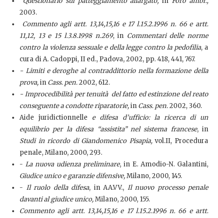
Questionario sul patteggiamento allargato,
in
Foro ambr.,
2003.
Commento agli artt. 13,14,15,16 e 17 l.15.2.1996 n. 66 e artt.
11,12, 13 e 15 l.3.8.1998 n.269
, in
Commentari delle norme
contro la violenza sessuale e della legge contro la pedofilia
, a
cura di A. Cadoppi, II ed., Padova, 2002, pp. 418, 441, 767.
- Limiti e deroghe al contraddittorio nella formazione della
prova,
in
Cass. pen.
2002, 612.
- Improcedibilità per tenuità del fatto ed estinzione del reato
conseguente a condotte riparatorie,
in
Cass. pen.
2002, 360.
Aide juridictionnelle
e difesa d’ufficio: la ricerca di un
equilibrio per la difesa “assistita” nel sistema francese
, in
Studi in ricordo di Giandomenico Pisapia,
vol.II, Procedura
penale, Milano, 2000, 293.
-
La nuova udienza preliminare
, in E. Amodio-N. Galantini,
Giudice unico e garanzie difensive,
Milano, 2000, 145.
-
Il ruolo della difesa
, in AA.VV.,
Il nuovo processo penale
davanti al giudice unico,
Milano, 2000, 155.
Commento agli artt. 13,14,15,16 e 17 l.15.2.1996 n. 66 e artt.