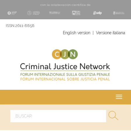
con la colaboración cientí­fica de
ISSN 2611-8858
English version
|
Versione italiana
Toggl
navig