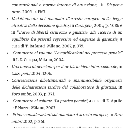
convenzionali e norme interne di attuazione,
in
Dir.pen.e
proc.,
2005, p. 1567.
L’adattamento del mandato d’arresto europeo nella legge
attuativa della decisione quadro,
in
Cass. pen.,
2005, p. 4086 e
in “
L’area di libertà sicurezza e giustizia: alla ricerca di un
equilibrio fra priorità repressive ed esigenze di garanzia,
a
cura di T. Rafaraci, Milano, 2007, p. 375.
Commento al volume “Le notificazioni nel processo penale”,
di L.D. Cerqua, Milano, 2004.
Una nuova dimensione per il ne bis in idem internazionale,
in
Cass. pen.,
2004, 1206.
Contestazioni dibattimentali e inammissibilità originaria
delle dichiarazioni tardive del collaboratore di giustizia,
in
Foro ambr.
, 2003, p. 371.
Commento al volume “La pratica penale”,
a cura di E. Aprile
e F. Nuzzo
,
Milano, 2003
.
Prime considerazioni sul mandato d’arresto europeo,
in
Foro
ambr.
2002, p. 261.