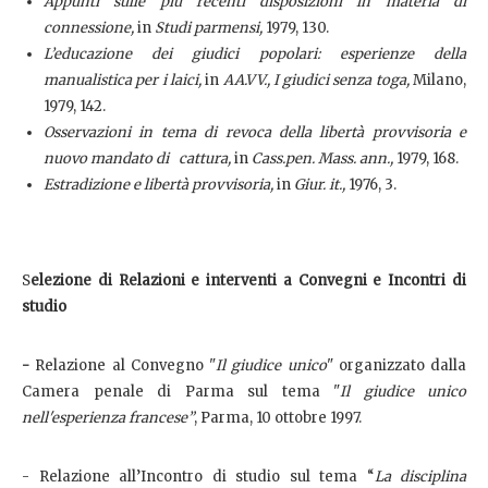
Appunti sulle più recenti disposizioni in materia di
connessione,
in
Studi parmensi,
1979, 130.
L’educazione dei giudici popolari: esperienze della
manualistica per i laici,
in
AA.VV., I giudici senza toga,
Milano,
1979, 142.
Osservazioni in tema di revoca della libertà provvisoria e
nuovo mandato di cattura,
in
Cass.pen. Mass. ann.,
1979, 168.
Estradizione e libertà provvisoria,
in
Giur. it.,
1976, 3.
S
elezione di Relazioni e interventi a Convegni e Incontri di
studio
-
Relazione al Convegno "
Il giudice unico
" organizzato dalla
Camera penale di Parma sul tema "
Il giudice unico
nell'esperienza francese”
, Parma, 10 ottobre 1997.
- Relazione all’Incontro di studio sul tema “
La disciplina