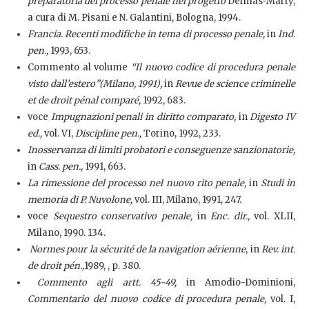
preparatoria del processo penale nel progetto
Delmas-Marty,
a cura di M. Pisani e N. Galantini, Bologna, 1994.
Francia. Recenti modifiche in tema di processo penale,
in
Ind.
pen.,
1993, 653.
Commento al volume
“Il nuovo codice di procedura penale
visto dall’estero”(Milano, 1991),
in
Revue de science criminelle
et de droit pénal comparé,
1992, 683.
voce
Impugnazioni penali in diritto comparato,
in
Digesto IV
ed.,
vol. VI,
Discipline pen.,
Torino, 1992, 233.
Inosservanza di limiti probatori e conseguenze sanzionatorie,
in
Cass. pen.,
1991, 663.
La rimessione del processo nel nuovo rito penale,
in
Studi in
memoria di P. Nuvolone,
vol. III, Milano, 1991, 247.
voce
Sequestro conservativo penale,
in
Enc. dir.,
vol. XLII,
Milano, 1990. 134.
Normes pour la sécurité de la navigation aérienne
, in
Rev. int.
de droit pén.,
1989, , p. 380.
Commento agli artt. 45-49,
in Amodio-Dominioni,
Commentario del nuovo codice di procedura penale,
vol. I,