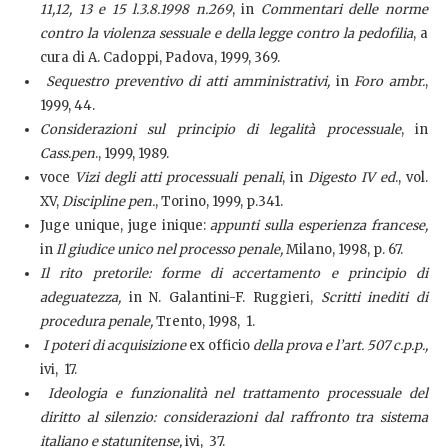
11,12, 13 e 15 l.3.8.1998 n.269
, in
Commentari delle norme
contro la violenza sessuale e della legge contro la pedofilia
, a
cura di A. Cadoppi, Padova, 1999, 369.
Sequestro preventivo di atti amministrativi,
in
Foro ambr.
,
1999, 44.
Considerazioni sul principio di legalità processuale
, in
Cass.pen
., 1999, 1989.
voce
Vizi degli atti processuali penali
, in
Digesto IV ed
., vol.
XV,
Discipline pen.
, Torino, 1999, p.341.
Juge unique, juge inique:
appunti sulla esperienza francese,
in
Il giudice unico nel processo penale,
Milano, 1998, p. 67.
Il rito pretorile: forme di accertamento e principio di
adeguatezza,
in N. Galantini-F. Ruggieri,
Scritti inediti di
procedura penale,
Trento, 1998, 1.
I poteri di acquisizione
ex officio
della prova e l’art. 507 c.p.p.,
ivi, 17.
Ideologia e funzionalità nel trattamento processuale del
diritto al silenzio: considerazioni dal raffronto tra sistema
italiano e statunitense,
ivi, 37.