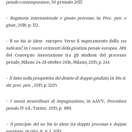
penale contemporaneo,
30 gennaio 2017.
-
Rogatoria internazionale e giusto processo
, in
Proc. pen. e
giust.,
2016, p. 172.
- Il
ne bis in idem
europeo. Verso il superamento della
res
iudicata?,
in
I nuovi orizzonti della giustizia penale europea,
Atti
del Convegno Associazione tra gli studiosi del processo
penale, Milano 24-26 ottobre 2014, Milano, 2015, p. 241.
- Il fatto nella prospettiva del divieto di doppio giudizio,
in
Riv. it.
dir. proc. pen.
, 2015, p. 1205.
-
I mezzi straordinari di impugnazione,
in AA.VV.,
Procedura
penale,
IV ed., Torino, 2015, p. 889.
- Il principio del ne bis in idem tra doppio processo e doppia
sanzione,
in
Giur. it.,
n. 1, 2015.