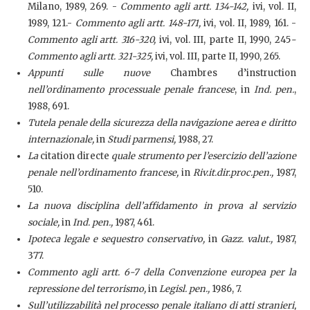
Milano, 1989, 269. -
Commento agli artt. 134-142,
ivi, vol. II,
1989, 121.-
Commento agli artt. 148-171,
ivi, vol. II, 1989, 161. -
Commento agli artt. 316-320,
ivi, vol. III, parte II, 1990, 245
-
Commento agli artt. 321-325,
ivi, vol. III, parte II, 1990, 265.
Appunti sulle nuove
Chambres d’instruction
nell’ordinamento processuale penale francese
, in
Ind. pen.
,
1988, 691.
Tutela penale della sicurezza della navigazione aerea e diritto
internazionale,
in
Studi parmensi,
1988, 27.
La
citation directe
quale strumento per l’esercizio dell’azione
penale nell’ordinamento francese,
in
Riv.it.dir.proc.pen.,
1987,
510.
La nuova disciplina dell’affidamento in prova al servizio
sociale,
in
Ind. pen.,
1987, 461.
Ipoteca legale e sequestro conservativo,
in
Gazz. valut.,
1987,
377.
Commento agli artt. 6-7 della Convenzione europea per la
repressione del terrorismo,
in
Legisl. pen.,
1986, 7.
Sull’utilizzabilità nel processo penale italiano di atti stranieri,