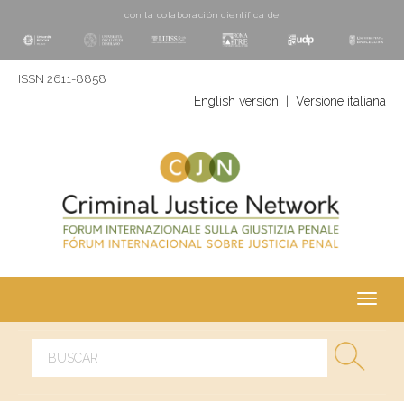
con la colaboración cientí­fica de
ISSN 2611-8858
English version
|
Versione italiana
Toggl
navig