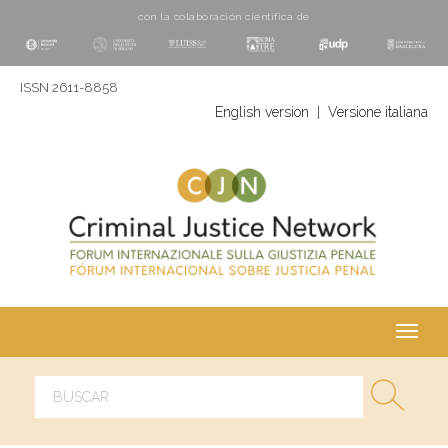
con la colaboración cientí­fica de
ISSN 2611-8858
English version
|
Versione italiana
Toggl
navig