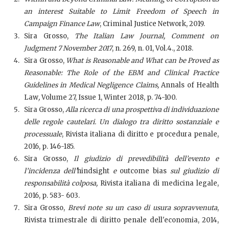
an interest Suitable to Limit Freedom of Speech in
Campaign Finance Law
, Criminal Justice Network, 2019.
Sira Grosso,
The Italian Law Journal, Comment on
Judgment 7 November 2017
, n. 269, n. 01, Vol.4., 2018.
Sira Grosso,
What is Reasonable and What can be Proved as
Reasonable: The Role of the EBM and Clinical Practice
Guidelines in Medical Negligence Claims,
Annals of Health
Law
,
Volume 27, Issue 1, Winter 2018, p. 74-100.
Sira Grosso,
Alla ricerca di una prospettiva di individuazione
delle regole cautelari. Un dialogo tra diritto sostanziale e
processuale
, Rivista italiana di diritto e procedura penale,
2016, p. 146-185.
Sira Grosso,
Il giudizio di prevedibilità dell’evento e
l’incidenza dell’
hindsight
e
outcome bias
sul giudizio di
responsabilità colposa,
Rivista italiana di medicina legale,
2016, p. 583- 603.
Sira Grosso,
Brevi note su un caso di usura sopravvenuta
,
Rivista trimestrale di diritto penale dell'economia, 2014,