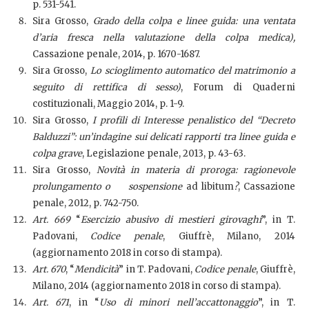
p. 531-541.
Sira Grosso,
Grado della colpa e linee guida: una ventata
d’aria fresca nella valutazione della colpa medica),
Cassazione penale, 2014, p. 1670-1687.
Sira Grosso,
Lo scioglimento automatico del matrimonio a
seguito di rettifica di sesso)
, Forum di Quaderni
costituzionali, Maggio 2014, p. 1-9.
Sira Grosso,
I profili di Interesse penalistico del “Decreto
Balduzzi”: un’indagine sui delicati rapporti tra linee guida e
colpa grave
, Legislazione penale, 2013, p. 43-63.
Sira Grosso,
Novità in materia di proroga: ragionevole
prolungamento o sospensione
ad libitum
?
, Cassazione
penale, 2012, p. 742-750.
Art. 669
“
Esercizio abusivo di mestieri girovaghi
”, in T.
Padovani,
Codice penale
, Giuffrè, Milano, 2014
(aggiornamento 2018 in corso di stampa).
Art. 670
, “
Mendicità
” in T. Padovani,
Codice penale
, Giuffrè,
Milano, 2014 (aggiornamento 2018 in corso di stampa).
Art. 671
, in “
Uso di minori nell’accattonaggio
”, in T.