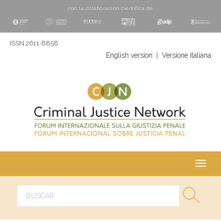
con la colaboración cientí­fica de
ISSN 2611-8858
English version
|
Versione italiana
Toggl
navig