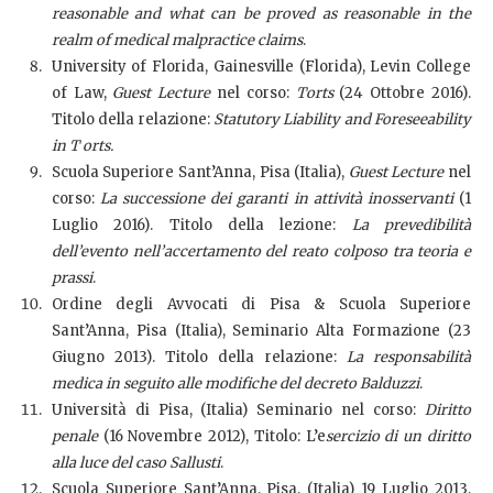
reasonable and what can be proved as reasonable in the
realm of medical malpractice claims
.
University of Florida, Gainesville (Florida), Levin College
of Law,
Guest Lecture
nel corso:
Torts
(24 Ottobre 2016).
Titolo della relazione:
Statutory Liability and Foreseeability
in T orts.
Scuola Superiore Sant’Anna, Pisa (Italia),
Guest Lecture
nel
corso:
La successione dei garanti in attività inosservanti
(1
Luglio 2016). Titolo della lezione:
La prevedibilità
dell’evento nell’accertamento del reato colposo tra teoria e
prassi
.
Ordine degli Avvocati di Pisa & Scuola Superiore
Sant’Anna, Pisa (Italia), Seminario Alta Formazione (23
Giugno 2013). Titolo della relazione:
La responsabilità
medica in seguito alle modifiche del decreto Balduzzi
.
Università di Pisa, (Italia) Seminario nel corso:
Diritto
penale
(16 Novembre 2012), Titolo: L’e
sercizio di un diritto
alla luce del caso Sallusti
.
Scuola Superiore Sant’Anna, Pisa, (Italia) 19 Luglio 2013,