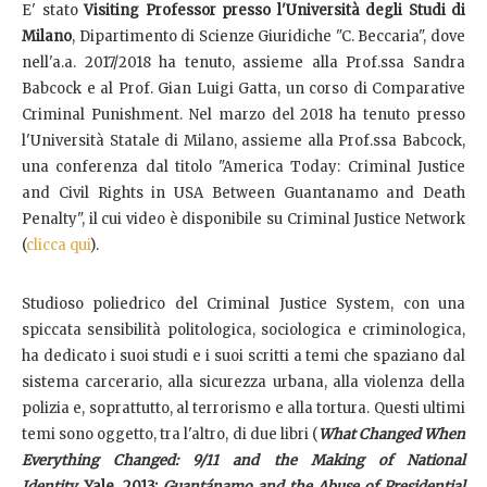
E' stato
Visiting Professor presso l'Università degli Studi di
Milano
, Dipartimento di Scienze Giuridiche "C. Beccaria", dove
nell'a.a. 2017/2018 ha tenuto, assieme alla Prof.ssa Sandra
Babcock e al Prof. Gian Luigi Gatta, un corso di Comparative
Criminal Punishment. Nel marzo del 2018 ha tenuto presso
l'Università Statale di Milano, assieme alla Prof.ssa Babcock,
una conferenza dal titolo "America Today: Criminal Justice
and Civil Rights in USA Between Guantanamo and Death
Penalty", il cui video è disponibile su Criminal Justice Network
(
clicca qui
).
Studioso poliedrico del Criminal Justice System, con una
spiccata sensibilità politologica, sociologica e criminologica,
ha dedicato i suoi studi e i suoi scritti a temi che spaziano dal
sistema carcerario, alla sicurezza urbana, alla violenza della
polizia e, soprattutto, al terrorismo e alla tortura. Questi ultimi
temi sono oggetto, tra l'altro, di due libri (
What Changed When
Everything Changed: 9/11 and the Making of National
Identity,
Yale, 2013;
Guantánamo and the Abuse of Presidential