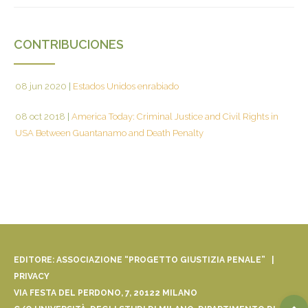
CONTRIBUCIONES
08 jun 2020
|
Estados Unidos enrabiado
08 oct 2018
|
America Today: Criminal Justice and Civil Rights in
USA Between Guantanamo and Death Penalty
EDITORE: ASSOCIAZIONE “PROGETTO GIUSTIZIA PENALE” |
PRIVACY
VIA FESTA DEL PERDONO, 7, 20122 MILANO