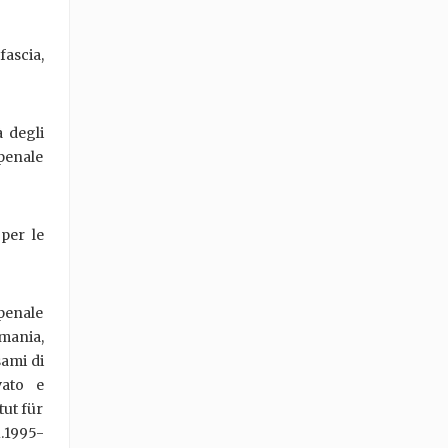
fascia,
à degli
penale
per le
 penale
rmania,
sami di
vato e
tut für
1.1995-