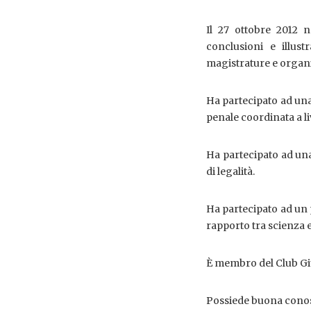
Il 27 ottobre 2012 
conclusioni e illust
magistrature e organi 
Ha partecipato ad una
penale coordinata a liv
Ha partecipato ad una
di legalità.
Ha partecipato ad un 
rapporto tra scienza e
È membro del Club Giu
Possiede buona conosc