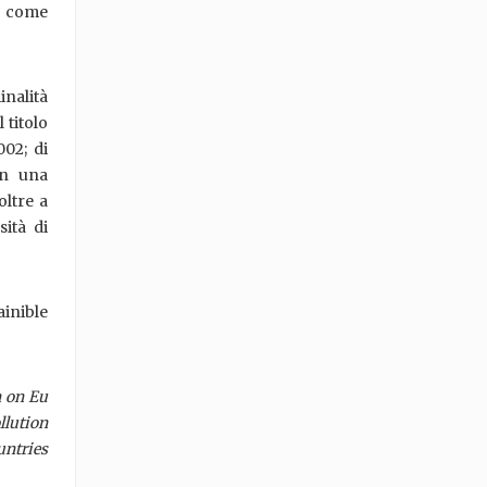
to come
inalità
 titolo
002; di
on una
oltre a
sità di
inible
h on Eu
llution
untries