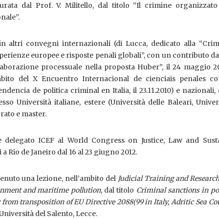
urata dal Prof. V. Militello, dal titolo “Il crimine organizza
nale”.
n altri convegni internazionali (di Lucca, dedicato alla “Crim
erienze europee e risposte penali globali”, con un contributo dal
llaborazione processuale nella proposta Huber”, il 24 maggio 2
mbito del X Encuentro Internacional de cienciais penales c
ndencia de politica criminal en Italia, il 23.11.2010) e nazionali, 
so Università italiane, estere (Università delle Baleari, Univer
orato e master.
 delegato ICEF al World Congress on Justice, Law and Susta
a Rio de Janeiro dal 16 al 23 giugno 2012.
tenuto una lezione, nell’ambito del
Judicial Training and Researc
onment and maritime pollution
, dal titolo
Criminal sanctions in po
 from transposition of EU Directive 2088(99 in Italy, Adritic Sea Co
’Università del Salento, Lecce.