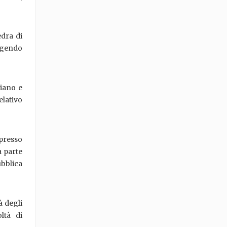
edra di
olgendo
liano e
lativo
 presso
a parte
bblica
à degli
ltà di