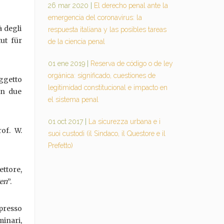
26 mar 2020
|
El derecho penal ante la
emergencia del coronavirus: la
à degli
respuesta italiana y las posibles tareas
ut für
de la ciencia penal
01 ene 2019
|
Reserva de código o de ley
orgánica: significado, cuestiones de
oggetto
legitimidad constitucional e impacto en
in due
el sistema penal
01 oct 2017
|
La sicurezza urbana e i
rof. W.
suoi custodi (il Sindaco, il Questore e il
Prefetto)
ettore,
ven
”.
presso
minari,