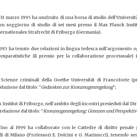
 31 marzo 1995 ha usufruito di una borsa di studio dell’Universit
un soggiorno di studio di sei mesi presso il Max Planck Instit
ernationales Strafrecht di Friburgo (Germania).
1995 ha tenuto due relazioni in lingua tedesca sull’argomento 
omparatistiche (il premio per la collaborazione processuale) 
i Scienze criminali della Goethe Universität di Francoforte (p
azione dal titolo: “
Gedanken zur Kronzeugenregelung
”;
 Institut di Friburgo, nell’ambito degli incontri presieduti dal Dir
relazione dal titolo: “
Kronzeugenregelung: Grenzen und Perspekti
no al 1999 ha collaborato con le Cattedre di diritto penale 
udi di Milano (Professori E. Dolcini e G. Marinucci), tenendo se