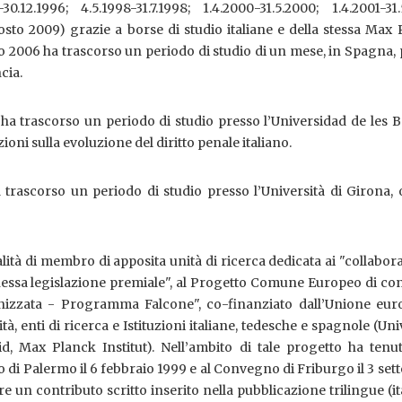
-30.12.1996; 4.5.1998-31.7.1998; 1.4.2000-31.5.2000; 1.4.2001-31.
gosto 2009) grazie a borse di studio italiane e della stessa Max
lio 2006 ha trascorso un periodo di studio di un mese, in Spagna,
ncia.
a trascorso un periodo di studio presso l’Universidad de les B
ioni sulla evoluzione del diritto penale italiano.
 trascorso un periodo di studio presso l’Università di Girona,
lità di membro di apposita unità di ricerca dedicata ai "collabora
nnessa legislazione premiale", al Progetto Comune Europeo di co
anizzata - Programma Falcone", co-finanziato dall’Unione eur
, enti di ricerca e Istituzioni italiane, tedesche e spagnole (Uni
d, Max Planck Institut). Nell’ambito di tale progetto ha tenu
o di Palermo il 6 febbraio 1999 e al Convegno di Friburgo il 3 se
e un contributo scritto inserito nella pubblicazione trilingue (it