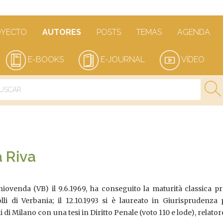
OYECTO
AUTORES
POSTS
TEMAS
AGENDA
E-BOOKS
E-JOURNAL
VÍDEO
 Riva
ovenda (VB) il 9.6.1969, ha conseguito la maturità classica pr
lli di Verbania; il 12.10.1993 si è laureato in Giurisprudenza
i di Milano con una tesi in Diritto Penale (voto 110 e lode), relator