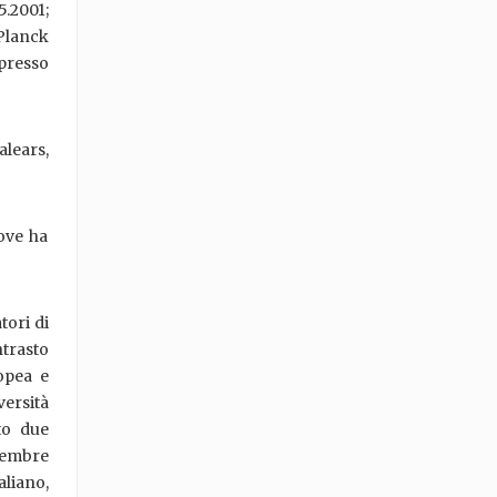
5.2001;
 Planck
 presso
alears,
 ove ha
tori di
ntrasto
opea e
versità
to due
ttembre
aliano,