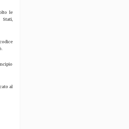
lto le
Stati,
 codice
ò.
incipio
cato al