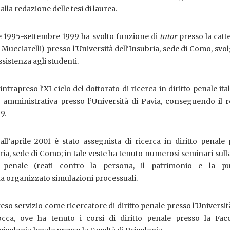
lla redazione delle tesi di laurea.
 1995-settembre 1999 ha svolto funzione di
tutor
presso la catt
F. Mucciarelli) presso l'Università dell'Insubria, sede di Como, sv
assistenza agli studenti.
ntrapreso l'XI ciclo del dottorato di ricerca in diritto penale ita
amministrativa presso l’Università di Pavia, conseguendo il re
99.
ll’aprile 2001 è stato assegnista di ricerca in diritto penale
bria, sede di Como; in tale veste ha tenuto numerosi seminari sull
o penale (reati contro la persona, il patrimonio e la pu
a organizzato simulazioni processuali.
so servizio come ricercatore di diritto penale presso l'Universit
occa, ove ha tenuto i corsi di diritto penale presso la Faco