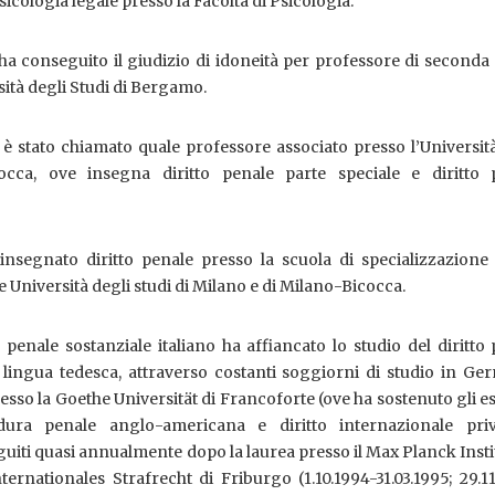
icologia legale presso la Facoltà di Psicologia.
 ha conseguito il giudizio di idoneità per professore di seconda 
rsità degli Studi di Bergamo.
è stato chiamato quale professore associato presso l’Universit
occa, ove insegna diritto penale parte speciale e diritto 
insegnato diritto penale presso la scuola di specializzazione 
le Università degli studi di Milano e di Milano-Bicocca.
o penale sostanziale italiano ha affiancato lo studio del diritto
 lingua tedesca, attraverso costanti soggiorni di studio in Ge
resso la Goethe Universität di Francoforte (ove ha sostenuto gli e
dura penale anglo-americana e diritto internazionale pri
guiti quasi annualmente dopo la laurea presso il Max Planck Insti
ernationales Strafrecht di Friburgo (1.10.1994-31.03.1995; 29.1