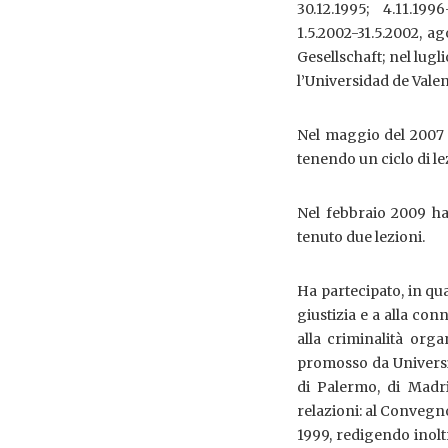
30.12.1995; 4.11.1996
1.5.2002-31.5.2002, a
Gesellschaft; nel lug
l’Universidad de Vale
Nel maggio del 2007 h
tenendo un ciclo di lez
Nel febbraio 2009 ha
tenuto due lezioni.
Ha partecipato, in qua
giustizia e a alla co
alla criminalità org
promosso da Università
di Palermo, di Madri
relazioni: al Convegn
1999, redigendo inoltr