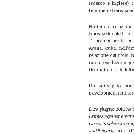
tedesco e inglese) c
fenomeno transnazio
Ha tenuto relazioni i
transnazionale fra esp
“Il premio per la co
Avana, Cuba, nell’a
relazione dal titolo Te
numerose lezioni pres
Girona), corsi di dott
Ha partecipato come
Development tenutosi 
Il 29 giugno 2012 ha 
Crimes against envir
cases: Problem arising
and Bulgaria
, presso l