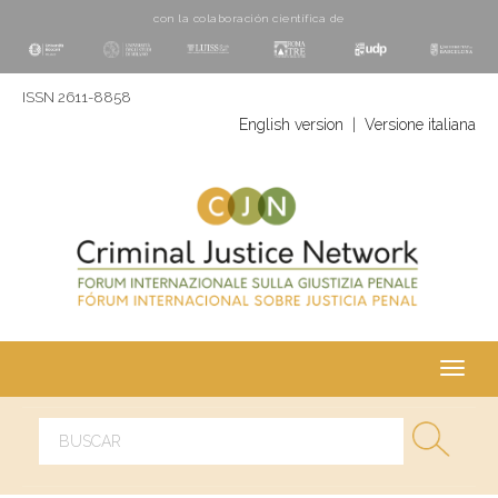
con la colaboración cientí­fica de
ISSN 2611-8858
English version
|
Versione italiana
Toggl
navig