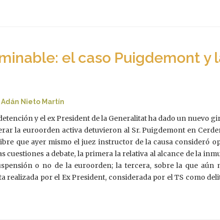
rminable: el caso Puigdemont y 
|
Adán Nieto Martín
 detención y el ex President de la Generalitat ha dado un nuevo gi
iderar la euroorden activa detuvieron al Sr. Puigdemont en Cerde
alibre que ayer mismo el juez instructor de la causa consideró o
as cuestiones a debate, la primera la relativa al alcance de la i
uspensión o no de la euroorden; la tercera, sobre la que aún 
cta realizada por el Ex President, considerada por el TS como deli