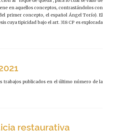
ción al “toque de queda”, para lo cual se valió de
etiene en aquellos conceptos, contrastándolos con
el primer concepto, el español Ángel Torío). El
s cuya tipicidad bajo el art. 318 CP es explorada
/2021
os trabajos publicados en el último número de la
icia restaurativa