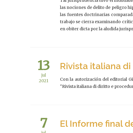
Tal jurisprudencia tuvo el indudable
las nociones de delito de peligro h
las fuentes doctrinarias comparada
trabajo se cierra examinando crític
en obiter dicta por la aludida juris
13
Rivista italiana d
jul
Con la autorización del editorial 
2021
"Rivista italiana di diritto e procedu
7
El Informe final d
jul