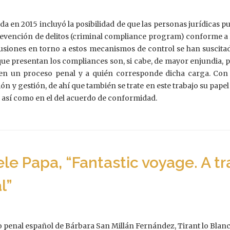
a en 2015 incluyó la posibilidad de que las personas jurídicas 
evención de delitos (criminal compliance program) conforme a la
iscusiones en torno a estos mecanismos de control se han suscit
e presentan los compliances son, si cabe, de mayor enjundia, pues,
en un proceso penal y a quién corresponde dicha carga. Con t
n y gestión, de ahí que también se trate en este trabajo su pape
 así como en el del acuerdo de conformidad.
le Papa, “Fantastic voyage. A tr
l”
 penal español de Bárbara San Millán Fernández, Tirant lo Blanch