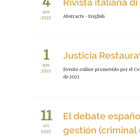
4
Rivista italiana d
nov
Abstracts - English
2021
1
Justicia Restaura
nov
Evento online promovido por el Cen
2021
de 2021
11
El debate españo
oct
gestión (crimina
2021