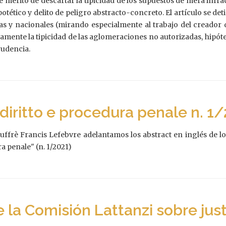
 mérito de descartar la tipicidad de los supuestos de mera infrac
ipotético y delito de peligro abstracto-concreto. El artículo se d
s y nacionales (mirando especialmente al trabajo del creador d
amente la tipicidad de las aglomeraciones no autorizadas, hipótesi
prudencia.
i diritto e procedura penale n. 1
Giuffrè Francis Lefebvre adelantamos los abstract en inglés de l
ra penale" (n. 1/2021)
e la Comisión Lattanzi sobre just