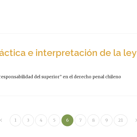
tica e interpretación de la ley
“responsabilidad del superior” en el derecho penal chileno
1
3
4
5
6
7
8
9
21