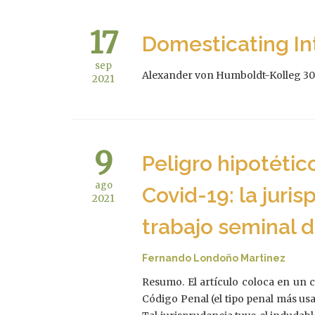
17
Domesticating Int
sep
Alexander von Humboldt-Kolleg 30 
2021
9
Peligro hipotétic
ago
Covid-19: la juri
2021
trabajo seminal d
Fernando Londoño Martinez
Resumo. El artículo coloca en un 
Código Penal (el tipo penal más us