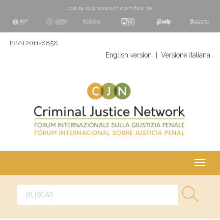
con la colaboración cientí­fica de
ISSN 2611-8858
English version
|
Versione italiana
Toggl
navig