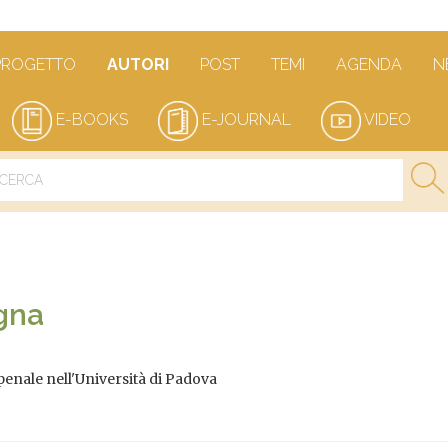
PROGETTO
AUTORI
POST
TEMI
AGENDA
N
E-BOOKS
E-JOURNAL
VIDEO
gna
 penale nell'Università di Padova