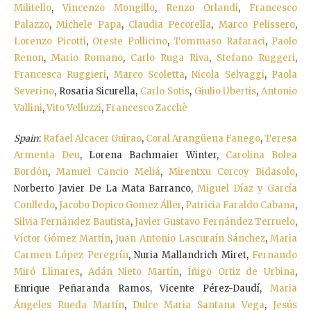
Militello
,
Vincenzo Mongillo
,
Renzo Orlandi
,
Francesco
Palazzo
,
Michele Papa
,
Claudia Pecorella
,
Marco Pelissero
,
Lorenzo Picotti
,
Oreste Pollicino
,
Tommaso Rafaraci
,
Paolo
Renon
,
Mario Romano
,
Carlo Ruga Riva
,
Stefano Ruggeri
,
Francesca Ruggieri
,
Marco Scoletta
,
Nicola Selvaggi
,
Paola
Severino
, Rosaria Sicurella,
Carlo Sotis
,
Giulio Ubertis
,
Antonio
Vallini
,
Vito Velluzzi
,
Francesco Zacchè
Spain
:
Rafael Alcacer Guirao
,
Coral Arangüena Fanego
,
Teresa
Armenta Deu
, Lorena Bachmaier Winter,
Carolina Bolea
Bordón
,
Manuel Cancio Meliá
,
Mirentxu Corcoy Bidasolo
,
Norberto Javier De La Mata Barranco,
Miguel Díaz y García
Conlledo
,
Jacobo Dopico Gomez Áller
,
Patricia Faraldo Cabana
,
Silvia Fernández Bautista
,
Javier Gustavo Fernández Terruelo
,
Víctor Gómez Martín
,
Juan Antonio Lascuraín Sánchez
,
Maria
Carmen López Peregrín
, Nuria Mallandrich Miret,
Fernando
Miró Llinares
,
Adán Nieto Martín
,
Íñigo Ortiz de Urbina
,
Enrique Peñaranda Ramos, Vicente Pérez-Daudí,
Maria
Ángeles Rueda Martín
,
Dulce Maria Santana Vega
,
Jesús