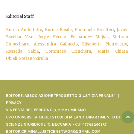
Editorial Staff
Enrico Andolfatto
,
Enrico Basile
,
Emanuele Birritteri
,
Javier
Escobar Veas
,
Jorge Hernan Fernandez Mejias
,
Stefano
Finocchiaro
,
Alessandra Galluccio
,
Elisabetta Pietrocarlo
,
Rossella Sabia
,
Tommaso Trinchera
,
Maria Chiara
Ubiali
,
Stefano Zirulia
EDITORE: ASSOCIAZIONE “PROGETTO GIUSTIZIA PENALE” |
PRIVACY
VIA FESTA DEL PERDONO, 7, 20122 MILANO
C/O UNIVERSITÀ DEGLI STUDI DI MILANO, DIPARTIMENTO DI
SCIENZE GIURIDICHE 'C. BECCARIA' - C.F. 97792250157
EDITOR.CRIMINALJUSTICENETWORK@GMAIL.COM