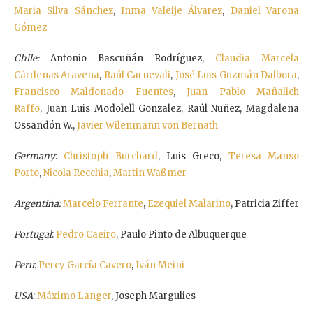
Maria Silva Sánchez
,
Inma Valeije Álvarez
,
Daniel Varona
Gómez
Chile:
Antonio Bascuñán Rodríguez,
Claudia Marcela
Cárdenas Aravena
,
Raúl Carnevali
,
José Luis Guzmán Dalbora
,
Francisco Maldonado Fuentes
,
Juan Pablo Mañalich
Raffo
, Juan Luis Modolell Gonzalez, Raúl Nuñez, Magdalena
Ossandón W.,
Javier Wilenmann von Bernath
Germany
:
Christoph Burchard
, Luis Greco,
Teresa Manso
Porto
,
Nicola Recchia
,
Martin Waßmer
Argentina:
Marcelo Ferrante
,
Ezequiel Malarino
, Patricia Ziffer
Portugal
:
Pedro Caeiro
, Paulo Pinto de Albuquerque
Peru
:
Percy García Cavero
,
Iván Meini
USA
:
Máximo Langer
, Joseph Margulies