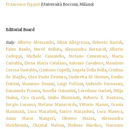
Francesco Viganò
(Università Bocconi, Milano)
Editorial Board
Italy:
Alberto Alessandri
,
Silvia Allegrezza
,
Roberto Bartoli
,
Fabio Basile
,
Hervé Belluta
,
Alessandro Bernardi
,
Alberto
Cadoppi
,
Michele Caianiello
,
Stefano Canestrari
,
Marta
Cartabia
,
Elena Maria Catalano
,
Antonio Cavaliere
,
Massimo
Ceresa Gastaldo
,
Cristiano Cupelli
,
Angela Della Bella
,
Cristina
de Maglie
,
Gian Paolo Demuro
,
Ombretta Di Giovine
,
Emilio
Dolcini
,
Massimo Donini
,
Luigi Foffani
,
Gabriele Fornasari
,
Emanuela Fronza
,
Novella Galantini
,
Loredana Garlati
,
Mitja
Gialuz
,
Ciro Grandi
,
Giulio Illuminati
,
Roberto E. Kostoris
,
Sergio Lorusso
,
Stefano Manacorda
,
Vittorio Manes
,
Grazia
Mannozzi
,
Luca Marafioti
,
Enrico Marzaduri
,
Luca Masera
,
Anna Maria Maugeri
,
Oliviero Mazza
,
Alessandro
Melchionda
,
Chantal Meloni
,
Melissa Miedico
,
Vincenzo