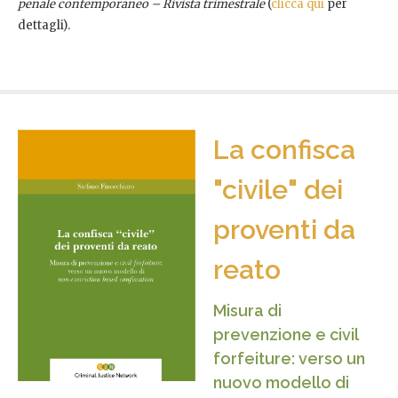
penale contemporaneo – Rivista trimestrale
(
clicca qui
per
dettagli).
La confisca
"civile" dei
proventi da
reato
Misura di
prevenzione e civil
forfeiture: verso un
nuovo modello di