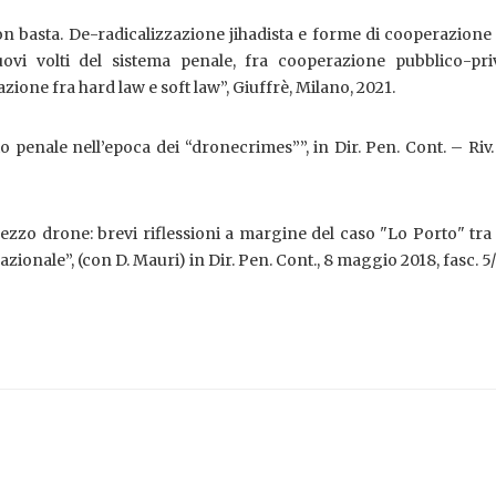
on basta. De-radicalizzazione jihadista e forme di cooperazione
nuovi volti del sistema penale, fra cooperazione pubblico-pri
ione fra hard law e soft law”, Giuffrè, Milano, 2021.
tto penale nell’epoca dei “dronecrimes””, in Dir. Pen. Cont. – Riv.
ezzo drone: brevi riflessioni a margine del caso "Lo Porto" tra 
nazionale”, (con D. Mauri) in Dir. Pen. Cont., 8 maggio 2018, fasc. 5