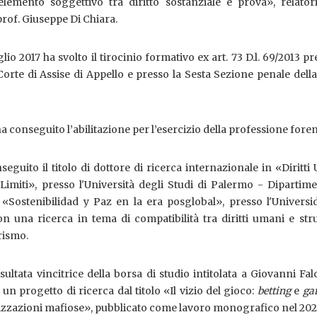
'elemento soggettivo tra diritto sostanziale e prova», relator
rof. Giuseppe Di Chiara.
io 2017 ha svolto il tirocinio formativo ex art. 73 D.l. 69/2013 pr
orte di Assise di Appello e presso la Sesta Sezione penale dell
ha conseguito l’abilitazione per l’esercizio della professione fore
guito il titolo di dottore di ricerca internazionale in «Diritti
Limiti», presso l'Università degli Studi di Palermo - Dipartim
 «Sostenibilidad y Paz en la era posglobal», presso l'Universi
on una ricerca in tema di compatibilità tra diritti umani e st
orismo.
ultata vincitrice della borsa di studio intitolata a Giovanni Fa
un progetto di ricerca dal titolo «Il vizio del gioco:
betting
e
ga
nizzazioni mafiose», pubblicato come lavoro monografico nel 202