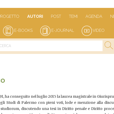
PROGETTO
AUTORI
POST
TEMI
AGENDA
N
E-BOOKS
E-JOURNAL
VIDEO
co
91, ha conseguito nel luglio 2015 la laurea magistrale in Giurisp
egli Studi di Palermo con pieni voti, lode e menzione alla disc
 studiorum, discutendo una tesi in Diritto penale e Diritto proc