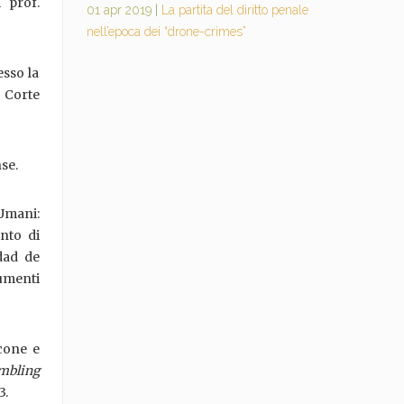
i prof.
01 apr 2019
|
La partita del diritto penale
nell’epoca dei “drone-crimes”
esso la
a Corte
nse.
 Umani:
ento di
dad de
rumenti
lcone e
mbling
3.