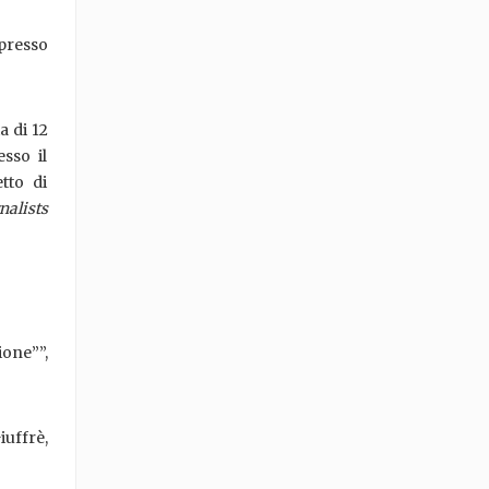
presso
a di 12
sso il
tto di
alists
ione””,
iuffrè,