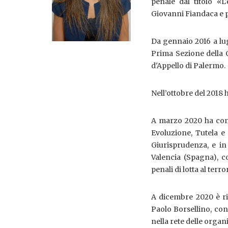
penale dal titolo «L
Giovanni Fiandaca e p
Da gennaio 2016 a lugl
Prima Sezione della C
d'Appello di Palermo.
Nell’ottobre del 2018 
A marzo 2020 ha conse
Evoluzione, Tutela e 
Giurisprudenza, e in
Valencia (Spagna), c
penali di lotta al terr
A dicembre 2020 è ris
Paolo Borsellino, con 
nella rete delle orga