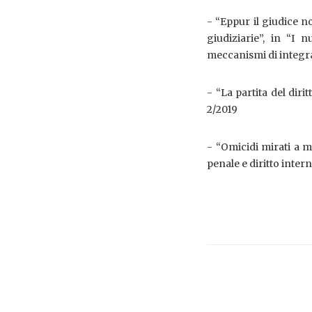
- “Eppur il giudice n
giudiziarie”, in “I 
meccanismi di integraz
- “La partita del diri
2/2019
- “Omicidi mirati a m
penale e diritto inter