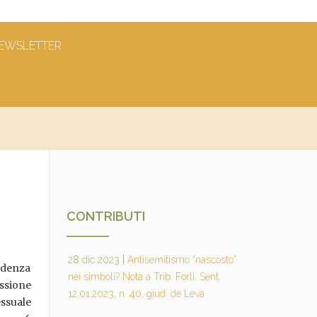
EWSLETTER
CONTRIBUTI
28 dic 2023
|
Antisemitismo “nascosto”
rudenza
nei simboli? Nota a Trib. Forlì, Sent.
ussione
12.01.2023, n. 40, giud. de Leva
essuale