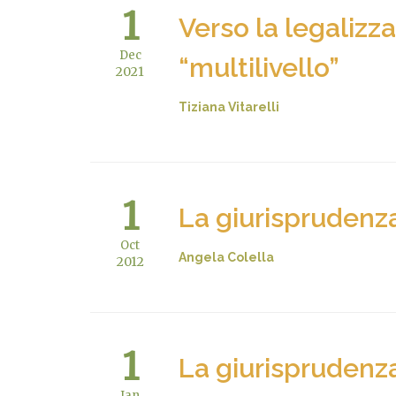
1
Verso la legalizz
Dec
“multilivello”
2021
Tiziana Vitarelli
1
La giurisprudenza 
Oct
Angela Colella
2012
1
La giurisprudenza 
Jan