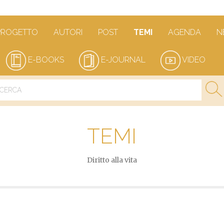
PROGETTO
AUTORI
POST
TEMI
AGENDA
N
E-BOOKS
E-JOURNAL
VIDEO
TEMI
Diritto alla vita