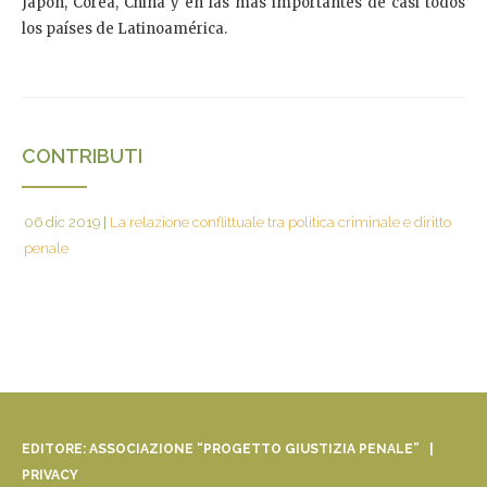
Japón, Corea, China y en las más importantes de casi todos
los países de Latinoamérica.
CONTRIBUTI
06 dic 2019
|
La relazione conflittuale tra politica criminale e diritto
penale
EDITORE: ASSOCIAZIONE “PROGETTO GIUSTIZIA PENALE” |
PRIVACY