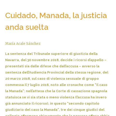
Cuidado, Manada, la justicia
anda suelta
María Acale Sánchez
La sentenza del Tribunale superiore di giustizia della
Navarra, del 30 novembre 2018, decide i ricorsi d’appello –
presentati sia dalle difese che dall’accusa – avverso la
sentenza dell’Audiencia Provincial della stessa regione, del
20 marzo 2018, sul caso di violenza sessuale di gruppo
commessa il 7 luglio 2016, noto alle cronache come “il caso
la Manada”: nell’attesa che la Corte di cassazione spagnola
statuisca se vi sia stata o meno violenza (l’accusa ha invero
già annunciato il ricorso), in questo “secondo capitolo
giudiziario del caso la Manada”, tre dei cinque giudici del
collegio affermano chiaramente che la persona offesa abbia