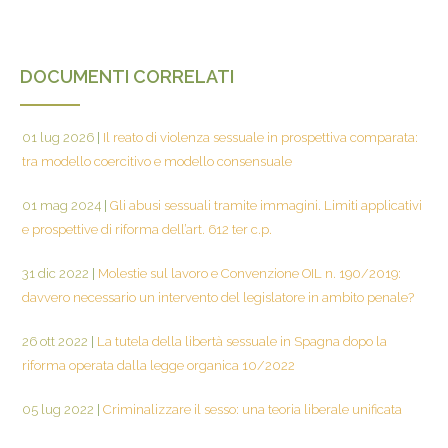
DOCUMENTI CORRELATI
01 lug 2026
|
Il reato di violenza sessuale in prospettiva comparata:
tra modello coercitivo e modello consensuale
01 mag 2024
|
Gli abusi sessuali tramite immagini. Limiti applicativi
e prospettive di riforma dell’art. 612 ter c.p.
31 dic 2022
|
Molestie sul lavoro e Convenzione OIL n. 190/2019:
davvero necessario un intervento del legislatore in ambito penale?
26 ott 2022
|
La tutela della libertà sessuale in Spagna dopo la
riforma operata dalla legge organica 10/2022
05 lug 2022
|
Criminalizzare il sesso: una teoria liberale unificata