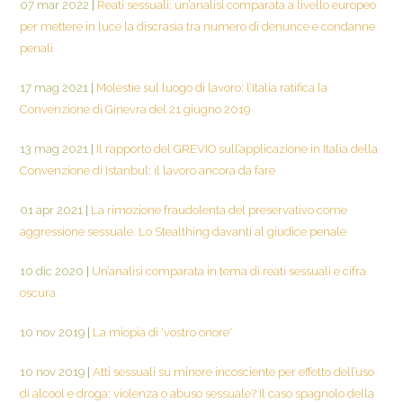
07 mar 2022
|
Reati sessuali: un’analisi comparata a livello europeo
per mettere in luce la discrasia tra numero di denunce e condanne
penali
17 mag 2021
|
Molestie sul luogo di lavoro: l’Italia ratifica la
Convenzione di Ginevra del 21 giugno 2019
13 mag 2021
|
Il rapporto del GREVIO sull’applicazione in Italia della
Convenzione di Istanbul: il lavoro ancora da fare
01 apr 2021
|
La rimozione fraudolenta del preservativo come
aggressione sessuale. Lo Stealthing davanti al giudice penale
10 dic 2020
|
Un’analisi comparata in tema di reati sessuali e cifra
oscura
10 nov 2019
|
La miopia di 'vostro onore'
10 nov 2019
|
Atti sessuali su minore incosciente per effetto dell’uso
di alcool e droga: violenza o abuso sessuale? Il caso spagnolo della