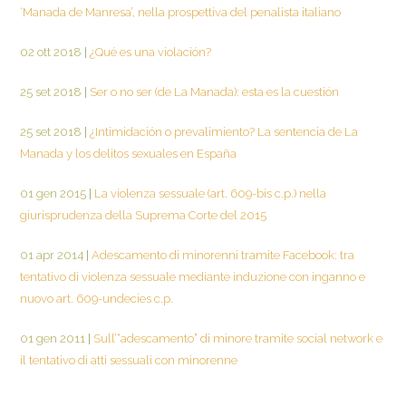
‘Manada de Manresa’, nella prospettiva del penalista italiano
02 ott 2018
|
¿Qué es una violación?
25 set 2018
|
Ser o no ser (de La Manada): esta es la cuestión
25 set 2018
|
¿Intimidación o prevalimiento? La sentencia de La
Manada y los delitos sexuales en España
01 gen 2015
|
La violenza sessuale (art. 609-bis c.p.) nella
giurisprudenza della Suprema Corte del 2015
01 apr 2014
|
Adescamento di minorenni tramite Facebook: tra
tentativo di violenza sessuale mediante induzione con inganno e
nuovo art. 609-undecies c.p.
01 gen 2011
|
Sull’“adescamento” di minore tramite social network e
il tentativo di atti sessuali con minorenne