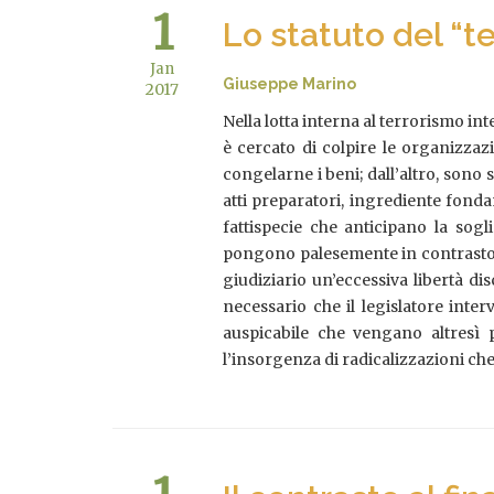
1
Lo statuto del “te
Jan
Giuseppe Marino
2017
Nella lotta interna al terrorismo in
è cercato di colpire le organizzaz
congelarne i beni; dall’altro, sono 
atti preparatori, ingrediente fond
fattispecie che anticipano la sogl
pongono palesemente in contrasto c
giudiziario un’eccessiva libertà di
necessario che il legislatore inter
auspicabile che vengano altresì p
l’insorgenza di radicalizzazioni che