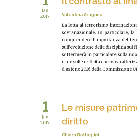
1
Il contrasto al f
Jan
Valentina Aragona
2017
La lotta al terrorismo internazion
sovranazionale. In particolare, la
comprendere l’importanza del fenom
sull’evoluzione della disciplina sul
soffermerà in particolare sulla nuo
c.p. e sulle criticità che lo caratte
d’azione 2016 della Commissione U
1
Le misure patrimon
Jan
diritto
2017
Chiara Battaglini