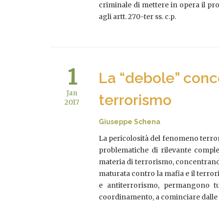
criminale di mettere in opera il p
agli artt. 270-ter ss. c.p.
1
La “debole” conce
Jan
terrorismo
2017
Giuseppe Schena
La pericolosità del fenomeno terror
problematiche di rilevante comples
materia di terrorismo, concentrandos
maturata contro la mafia e il terror
e antiterrorismo, permangono tutt
coordinamento, a cominciare dalle p