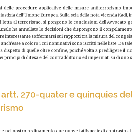
ni delle procedure applicative delle misure antiterrorismo impe
stizia dell’Unione Europea. Sulla scia della nota vicenda Kadi, in
di lotta al terrorismo, si pongono le conclusioni dell’Avvocato ge
bunale ha annullato le decisioni che dispongono il congelamento
re interessante soffermarsi sui rapporti tra la misura del congela
 anch’esse a coloro i cui nominativi sono iscritti nelle liste. Da 
 dispetto di quelle oltre confine, poiché volta a prediligere il ri
 dei principi di difesa e del contraddittorio ed imperniati su di 
 artt. 270-quater e quinquies del
orismo
uce nel nostro ordinamento due nuove fattispecie di contrasto al T