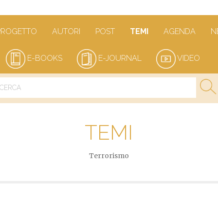
PROGETTO
AUTORI
POST
TEMI
AGENDA
N
E-BOOKS
E-JOURNAL
VIDEO
TEMI
Terrorismo