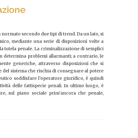
pazione
a normato secondo due tipi di trend. Da un lato, si
ico, mediante una serie di disposizioni volte a
la tutela penale. La criminalizzazione di semplici
n determina problemi allarmanti; a contrario, le
mente generiche, attraverso disposizioni che si
 del sistema che rischia di consegnare al potere
utico soddisfare l’operatore giuridico, è quindi
vità delle fattispecie penali. In ultimo luogo, è
ire, sul piano sociale prim’ancora che penale,