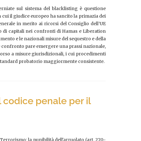
rniate sul sistema del blacklisting è questione
 cui il giudice europeo ha sancito la primazia dei
nerale in merito ai ricorsi del Consiglio dell’UE
 di capitali nei confronti di Hamas e Liberation
mento e le nazionali misure del sequestro e della
tale confronto pare emergere una prassi nazionale,
corso a misure giurisdizionali, i cui procedimenti
uno standard probatorio maggiormente consistente.
 codice penale per il
errorismo: la punibilità dell'arruolato (art. 270-