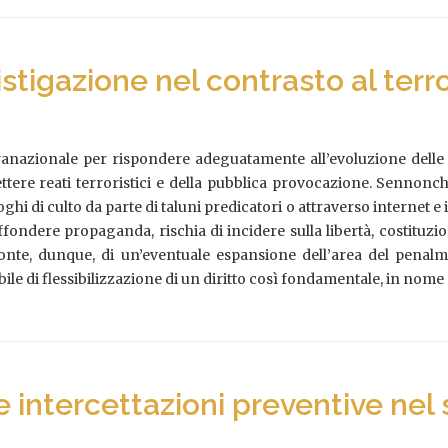
’istigazione nel contrasto al ter
anazionale per rispondere adeguatamente all’evoluzione delle m
ttere reati terroristici e della pubblica provocazione. Sennonché
ghi di culto da parte di taluni predicatori o attraverso internet e 
 diffondere propaganda, rischia di incidere sulla libertà, costit
onte, dunque, di un’eventuale espansione dell’area del penalme
abile di flessibilizzazione di un diritto così fondamentale, in nome 
le intercettazioni preventive nel