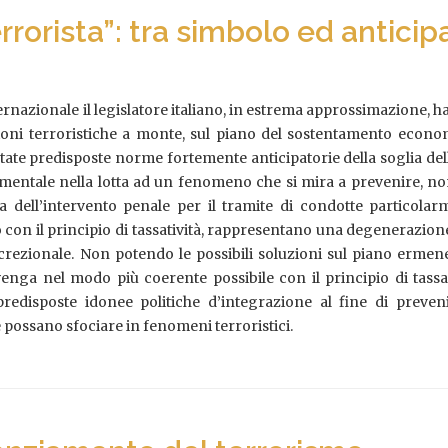
rrorista”: tra simbolo ed antici
ternazionale il legislatore italiano, in estrema approssimazione, h
ioni terroristiche a monte, sul piano del sostentamento econom
state predisposte norme fortemente anticipatorie della soglia del
amentale nella lotta ad un fenomeno che si mira a prevenire, no
ia dell’intervento penale per il tramite di condotte particolar
on il principio di tassatività, rappresentano una degenerazione
screzionale. Non potendo le possibili soluzioni sul piano ermene
venga nel modo più coerente possibile con il principio di tassati
redisposte idonee politiche d’integrazione al fine di preven
 possano sfociare in fenomeni terroristici.