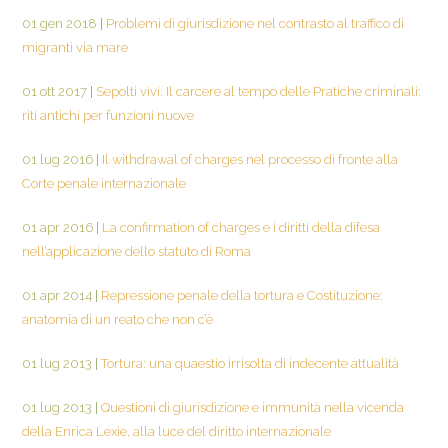
01 gen 2018
|
Problemi di giurisdizione nel contrasto al traffico di
migranti via mare
01 ott 2017
|
Sepolti vivi. Il carcere al tempo delle Pratiche criminali:
riti antichi per funzioni nuove
01 lug 2016
|
Il withdrawal of charges nel processo di fronte alla
Corte penale internazionale
01 apr 2016
|
La confirmation of charges e i diritti della difesa
nell’applicazione dello statuto di Roma
01 apr 2014
|
Repressione penale della tortura e Costituzione:
anatomia di un reato che non c’è
01 lug 2013
|
Tortura: una quaestio irrisolta di indecente attualità
01 lug 2013
|
Questioni di giurisdizione e immunità nella vicenda
della Enrica Lexie, alla luce del diritto internazionale