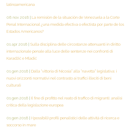
latinoamericana
08 nov 2018
|
La remisión de la situación de Venezuela a la Corte
Penal Internacional ¿una medida efectiva o efectista por parte de los
Estados Americanos?
01 apr 2018
|
Sulla disciplina delle circostanze attenuanti in diritto
internazionale penale alla luce delle sentenze nei confronti di
Karadžić e Mladić
01 gen 2018
|
Dalla “vittoria di Nicosia” alla “navetta” legislativa: i
nuovi orizzonti normativi nel contrasto ai traffici illeciti di beni
culturali
01 gen 2018
|
Il fine di profitto nel reato di traffico di migranti: analisi
critica della legislazione europea
01 gen 2018
|
I (possibili) profili penalistici delle attività di ricerca e
soccorso in mare