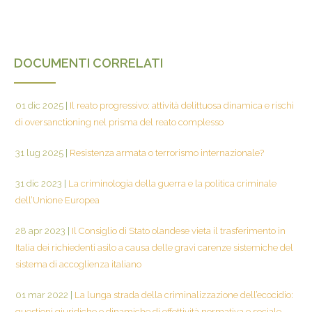
DOCUMENTI CORRELATI
01 dic 2025
|
Il reato progressivo: attività delittuosa dinamica e rischi
di oversanctioning nel prisma del reato complesso
31 lug 2025
|
Resistenza armata o terrorismo internazionale?
31 dic 2023
|
La criminologia della guerra e la politica criminale
dell’Unione Europea
28 apr 2023
|
Il Consiglio di Stato olandese vieta il trasferimento in
Italia dei richiedenti asilo a causa delle gravi carenze sistemiche del
sistema di accoglienza italiano
01 mar 2022
|
La lunga strada della criminalizzazione dell’ecocidio:
questioni giuridiche e dinamiche di effettività normativa e sociale