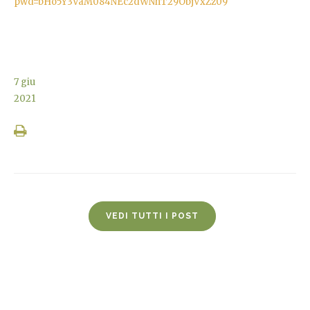
pwd=bHo5Y3VaM084NEc2dWNhT29ObjVxZz09
7
giu
2021
VEDI TUTTI I POST