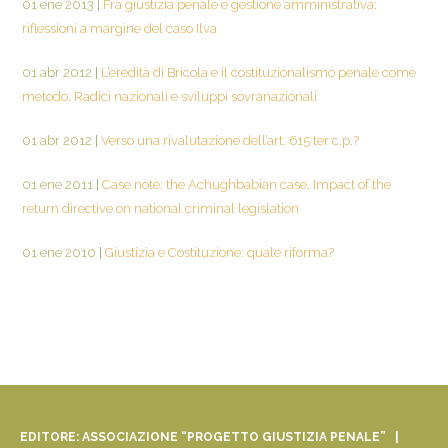
01 ene 2013
|
Fra giustizia penale e gestione amministrativa:
riflessioni a margine del caso Ilva
01 abr 2012
|
L’eredità di Bricola e il costituzionalismo penale come
metodo. Radici nazionali e sviluppi sovranazionali
01 abr 2012
|
Verso una rivalutazione dell’art. 615 ter c.p.?
01 ene 2011
|
Case note: the Achughbabian case. Impact of the
return directive on national criminal legislation
01 ene 2010
|
Giustizia e Costituzione: quale riforma?
EDITORE: ASSOCIAZIONE “PROGETTO GIUSTIZIA PENALE” |