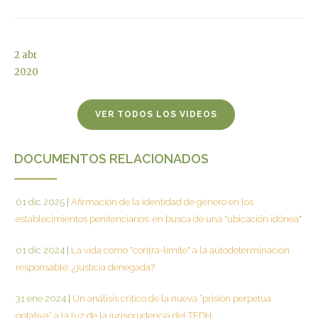
2
abr
2020
VER TODOS LOS VIDEOS
DOCUMENTOS RELACIONADOS
01 dic 2025
|
Afirmación de la identidad de género en los
establecimientos penitenciarios: en busca de una "ubicación idónea"
01 dic 2024
|
La vida como "contra-límite" a la autodeterminación
responsable: ¿justicia denegada?
31 ene 2024
|
Un análisis crítico de la nueva “prisión perpetua
optativa” a la luz de la jurisprudencia del TEDH