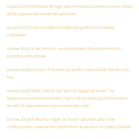
01 jul 2013
|
Riflessioni de lege lata e ferenda su prescrizione e tutela
della ragionevole durata del processo
01 jul 2013
|
Sulla incostituzionalità del giudizio immediato
custodiale
01 ene 2013
|
Il decreto Ilva: un drammatico bilanciamento tra
principi costituzionali
01 ene 2013
|
Alcune rif lessioni sui profili costituzionali del decreto
Ilva
01 ene 2013
|
Note critiche sul “decreto legge ad Ilvam”, tra
legislazione provvedimentale, riserva di funzione giurisdizionale e
dovere di repressione e prevenzione dei reati
01 ene 2013
|
Il decreto legge “ad Ilvam” approda alla Corte
costituzionale: osservazioni preliminari al giudizio di costituzionalità