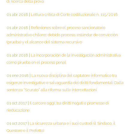
di ricerca della prova
01 abr 2018
|
Lettura critica di Corte costituzionale n. 115/2018
01 abr 2018
|
Reflexiones sobre el proceso sancionatorio
administrativo chileno: debido proceso, estándar de convicción
(prueba) y el alcance del sistema recursivo
01 abr 2018
|
La incorporación de la investigación administrativa
como prueba en el proceso penal
01 ene 2018
|
La nuova disciplina del captatore informatico tra
esigenze investigative e salvaguardia dei diritti fondamentali Dalla
sentenza “Scurato” alla riforma sulle intercettazioni
01 oct 2017
|
Il carcere oggi: tra diritti negati e promesse di
rieducazione
01 oct 2017
|
La sicurezza urbana e i suoi custodi (il Sindaco, il
Questore e il Prefetto)