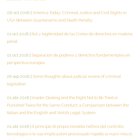
08 oct 2018
|
America Today: Criminal Justice and Civil Rights in
USA Between Guantanamo and Death Penalty
01 oct 2018
|
Rol y legitimidad de las Cortes de derechos en materia
penal
01 oct 2018
|
Separación de poderes y derechos fundamentales en
perspectiva europea
26 sep 2018
|
Some thoughts about judicial review of criminal
legislation
01 abr 2018
|
Insider Dealing and the Right Not to Be Tried or
Punished Twice for the Same Conduct: a Comparison between the
Italian and the English and Welsh Legal System
01 abr 2018
|
Il principio di proporzionalità nell’era del controllo
tecnologico e le sue implicazioni processuali rispetto ai nuovi mezzi