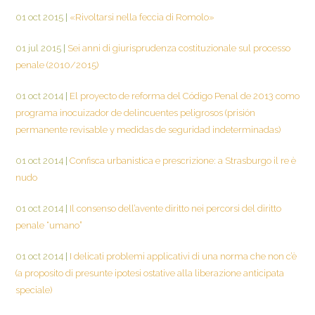
01 oct 2015
|
«Rivoltarsi nella feccia di Romolo»
01 jul 2015
|
Sei anni di giurisprudenza costituzionale sul processo
penale (2010/2015)
01 oct 2014
|
El proyecto de reforma del Código Penal de 2013 como
programa inocuizador de delincuentes peligrosos (prisión
permanente revisable y medidas de seguridad indeterminadas)
01 oct 2014
|
Confisca urbanistica e prescrizione: a Strasburgo il re è
nudo
01 oct 2014
|
Il consenso dell’avente diritto nei percorsi del diritto
penale “umano”
01 oct 2014
|
I delicati problemi applicativi di una norma che non c’è
(a proposito di presunte ipotesi ostative alla liberazione anticipata
speciale)