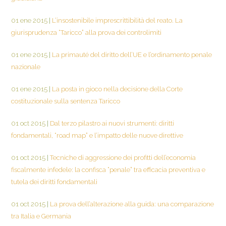
01 ene 2015
|
L’insostenibile imprescrittibilità del reato. La
giurisprudenza “Taricco” alla prova dei controlimiti
01 ene 2015
|
La primauté del diritto dell’UE e l’ordinamento penale
nazionale
01 ene 2015
|
La posta in gioco nella decisione della Corte
costituzionale sulla sentenza Taricco
01 oct 2015
|
Dal terzo pilastro ai nuovi strumenti: diritti
fondamentali, “road map” e l’impatto delle nuove direttive
01 oct 2015
|
Tecniche di aggressione dei profitti dell’economia
fiscalmente infedele: la confisca “penale” tra efficacia preventiva e
tutela dei diritti fondamentali
01 oct 2015
|
La prova dell’alterazione alla guida: una comparazione
tra Italia e Germania