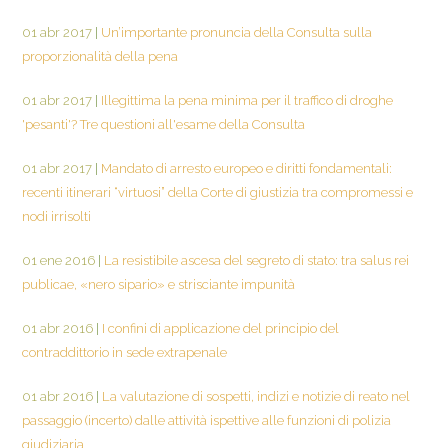
01 abr 2017
|
Un’importante pronuncia della Consulta sulla
proporzionalità della pena
01 abr 2017
|
Illegittima la pena minima per il traffico di droghe
'pesanti'? Tre questioni all'esame della Consulta
01 abr 2017
|
Mandato di arresto europeo e diritti fondamentali:
recenti itinerari “virtuosi” della Corte di giustizia tra compromessi e
nodi irrisolti
01 ene 2016
|
La resistibile ascesa del segreto di stato: tra salus rei
publicae, «nero sipario» e strisciante impunità
01 abr 2016
|
I confini di applicazione del principio del
contraddittorio in sede extrapenale
01 abr 2016
|
La valutazione di sospetti, indizi e notizie di reato nel
passaggio (incerto) dalle attività ispettive alle funzioni di polizia
giudiziaria