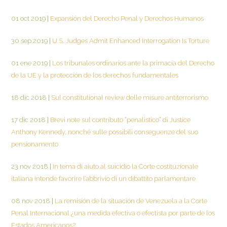
01 oct 2019
|
Expansión del Derecho Penal y Derechos Humanos
30 sep 2019
|
U.S. Judges Admit Enhanced Interrogation Is Torture
01 ene 2019
|
Los tribunales ordinarios ante la primacía del Derecho
de la UE y la protección de los derechos fundamentales
18 dic 2018
|
Sul constitutional review delle misure antiterrorismo
17 dic 2018
|
Brevi note sul contributo “penalistico” di Justice
Anthony Kennedy, nonché sulle possibili conseguenze del suo
pensionamento
23 nov 2018
|
In tema di aiuto al suicidio la Corte costituzionale
italiana intende favorire l’abbrivio di un dibattito parlamentare
08 nov 2018
|
La remisión de la situación de Venezuela a la Corte
Penal Internacional ¿una medida efectiva o efectista por parte de los
Estados Americanos?