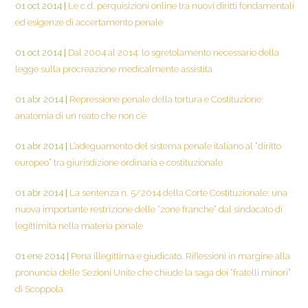
01 oct 2014
|
Le c.d. perquisizioni online tra nuovi diritti fondamentali
ed esigenze di accertamento penale
01 oct 2014
|
Dal 2004 al 2014: lo sgretolamento necessario della
legge sulla procreazione medicalmente assistita
01 abr 2014
|
Repressione penale della tortura e Costituzione:
anatomia di un reato che non c’è
01 abr 2014
|
L’adeguamento del sistema penale italiano al “diritto
europeo” tra giurisdizione ordinaria e costituzionale
01 abr 2014
|
La sentenza n. 5/2014 della Corte Costituzionale: una
nuova importante restrizione delle “zone franche” dal sindacato di
legittimità nella materia penale
01 ene 2014
|
Pena illegittima e giudicato. Riflessioni in margine alla
pronuncia delle Sezioni Unite che chiude la saga dei “fratelli minori”
di Scoppola