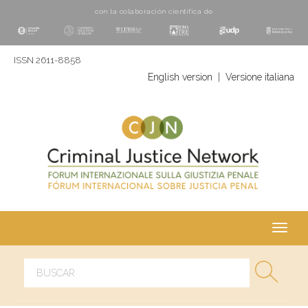
con la colaboración cientí­fica de
ISSN 2611-8858
English version
|
Versione italiana
Toggl
navig