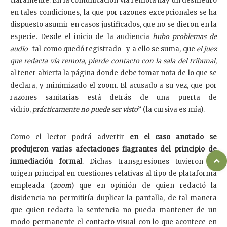
claramente. En la comunicación vía remota hay un desmedro
en tales condiciones, la que por razones excepcionales se ha
dispuesto asumir en casos justificados, que no se dieron en la
especie. Desde el inicio de la audiencia
hubo problemas de
audio
-tal como quedó registrado- y a ello se suma, que
el juez
que redacta vía remota, pierde contacto con la sala del tribunal
,
al tener abierta la página donde debe tomar nota de lo que se
declara, y minimizado el zoom. El acusado a su vez, que por
razones sanitarias está detrás de una puerta de
vidrio,
prácticamente no puede ser visto
” (la cursiva es mía).
Como el lector podrá advertir
en el caso anotado se
produjeron varias afectaciones flagrantes del principio de
inmediación formal
. Dichas transgresiones tuvieron su
origen principal en cuestiones relativas al tipo de plataforma
empleada (
zoom
) que en opinión de quien redactó la
disidencia no permitiría duplicar la pantalla, de tal manera
que quien redacta la sentencia no pueda mantener de un
modo permanente el contacto visual con lo que acontece en