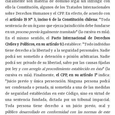
claramente son materia de dominio legal sin infringir con
ello la Constitución, algunos de los Tratados Internacionales
sobre Derechos Humanos y el CPP. En efecto, de acuerdo con
el
artículo 19 N° 3, inciso 6 de la Constitución chilena
: “Toda
sentencia de un órgano que ejerza jurisdicción debe fundarse
en un
proceso previo legalmente tramitado
” (la cursiva es mía).
En el mismo sentido, el
Pacto Internacional de Derechos
Civiles y Políticos, en su artículo 9.1
establece: “Todo individuo
tiene derecho a la libertad y a la seguridad personales. Nadie
podrá ser sometido a detención o prisión arbitrarias. Nadie
podrá ser privado de su libertad, salvo por las causas fijadas
por ley
y con arreglo al procedimiento establecido en ésta
” (la
cursiva es mía). Finalmente,
el CPP, en su artículo 1°
indica:
“Juicio previo y única persecución. Ninguna persona podrá
ser condenada o penada, ni sometida a una de las medidas
de seguridad establecidas en este Código, sino en virtud de
una sentencia fundada, dictada por un tribunal imparcial.
Toda persona tiene derecho a un juicio previo, oral y
público
desarrollado en conformidad con las normas de este