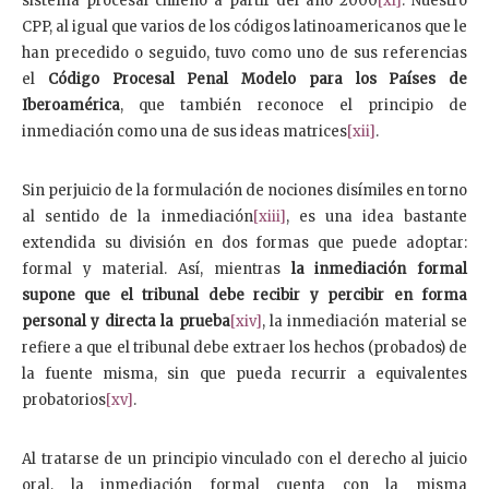
sistema procesal chileno a partir del año 2000
[xi]
. Nuestro
CPP, al igual que varios de los códigos latinoamericanos que le
han precedido o seguido, tuvo como uno de sus referencias
el
Código Procesal Penal Modelo para los Países de
Iberoamérica
, que también reconoce el principio de
inmediación como una de sus ideas matrices
[xii]
.
Sin perjuicio de la formulación de nociones disímiles en torno
al sentido de la inmediación
[xiii]
, es una idea bastante
extendida su división en dos formas que puede adoptar:
formal y material. Así, mientras
la inmediación formal
supone que el tribunal debe recibir y percibir en forma
personal y directa la prueba
[xiv]
, la inmediación material se
refiere a que el tribunal debe extraer los hechos (probados) de
la fuente misma, sin que pueda recurrir a equivalentes
probatorios
[xv]
.
Al tratarse de un principio vinculado con el derecho al juicio
oral, la inmediación formal cuenta con la misma